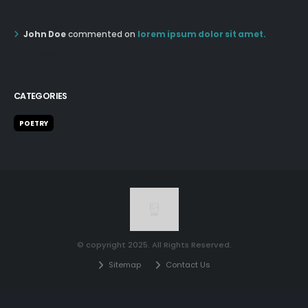
12:55 AM Dec 19th
John Doe
commented on
lorem ipsum dolor sit amet.
12:55 AM Dec 19th
CATEGORIES
POETRY
© copyright 2025. All Rights Reserved.
Sitemap
Contact Us