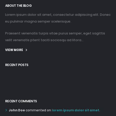
ABOUT THE BLOG
Lorem ipsum dolor sit amet, consectetur adipiscing elit. Donec
eu pulvinar magna semper scelerisque.
Praesent venenatis turpis vitae purus semper, eget sagittis
velit venenatis ptent taciti sociosqu ad litora...
VIEW MORE
RECENT POSTS
12:03 pm Mar 21st
05:03 pm Mar 18th
RECENT COMMENTS
John Doe
commented on
lorem ipsum dolor sit amet.