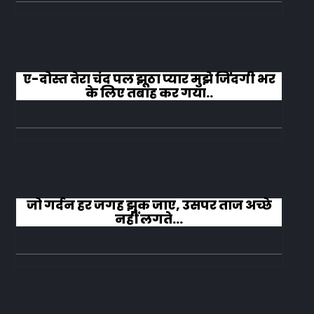
ए-दोस्त तेरा चंद पल झूठा प्यार मुझे जिंदगी भर
के लिए तबाह कर गया..
जो गर्दन हर जगह झुक जाए, उसपर ताज अच्छे
नहीं लगते...