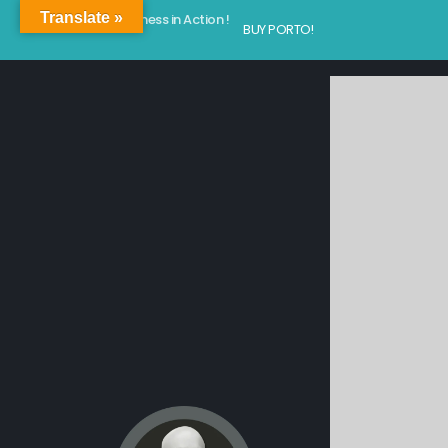
Translate »
Kindness in Action !
BUY PORTO!