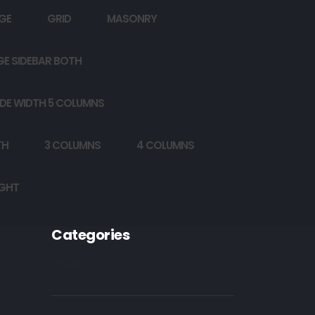
GE
GRID
MASONRY
GE SIDEBAR BOTH
DE WIDTH 5 COLUMNS
TH
3 COLUMNS
4 COLUMNS
IGHT
Categories
Poetry