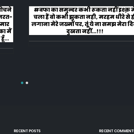
 सोचने
#वफा का समुन्दर कभी रूकता नहीं इश्क़ म
ज़रत-
चला हैं वो कभी झुकता नही, मरहम धीरे से ह
 मार
लगाना मेरे जख्मों पर, तूं ये ना समझ मेरा द
ा मैं
दुखता नहीं...!!!
ूँ
RECENT POSTS
RECENT COMMENT