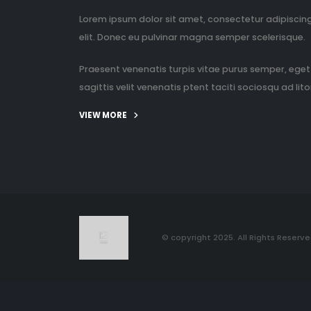
Lorem ipsum dolor sit amet, consectetur adipiscin
elit. Donec eu pulvinar magna semper scelerisque.
Praesent venenatis turpis vitae purus semper, eget
sagittis velit venenatis ptent taciti sociosqu ad litor
VIEW MORE
© copyright 2025. All Rights Reserve