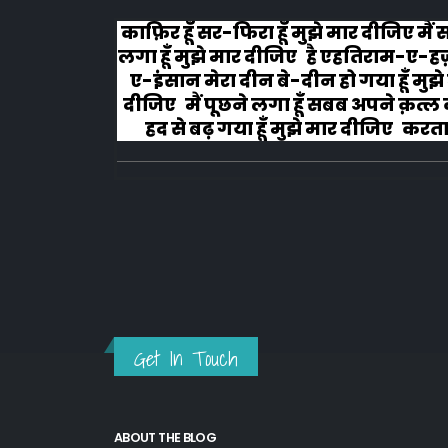
लोग रोने
काफ़िर हूँ सर-फिरा हूँ मुझे मार दीजिए मैं
लगा हूँ मुझे मार दीजिए है एहतिराम-ए-ह
ए-इंसान मेरा दीन बे-दीन हो गया हूँ मुझे
दीजिए मैं पूछने लगा हूँ सबब अपने क़त्ल क
हद से बढ़ गया हूँ मुझे मार दीजिए करता ह
अहल-ए-जुब्बा-ओ-दस्तार से...
Get In Touch
ABOUT THE BLOG