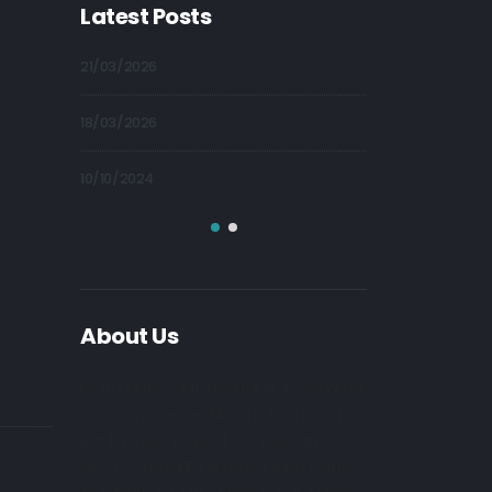
Latest Posts
21/03/2026
09/10/2024
18/03/2026
09/10/2024
10/10/2024
09/10/2024
About Us
Nulla nunc dui, tristique in semper
vel, congue sed ligula. Nam dolor
ligula, faucibus id sodales in,
auctor fringilla libero. Nulla nunc