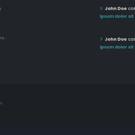
John Doe
co
g
12:03 pm Mar 21st
ipsum dolor sit
05:03 pm Mar 18th
12:55 AM Dec 19th
a...
John Doe
co
ipsum dolor sit
12:55 AM Dec 19th
d.