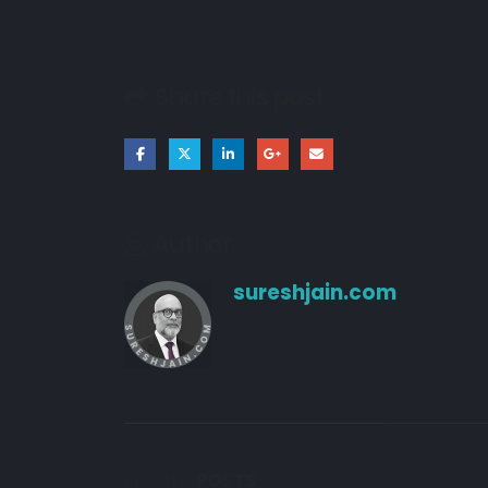
Share this post
Author
sureshjain.com
RELATED
POSTS