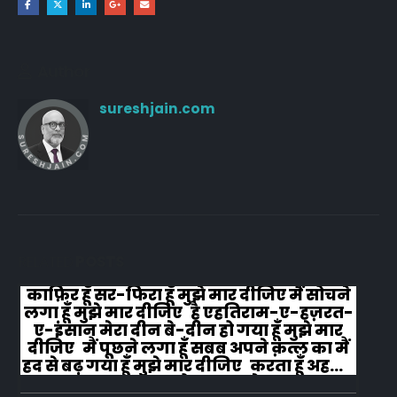
Author
sureshjain.com
RELATED
POSTS
काफ़िर हूँ सर-फिरा हूँ मुझे मार दीजिए मैं सोचने
लगा हूँ मुझे मार दीजिए है एहतिराम-ए-हज़रत-
ए-इंसान मेरा दीन बे-दीन हो गया हूँ मुझे मार
दीजिए मैं पूछने लगा हूँ सबब अपने क़त्ल का मैं
हद से बढ़ गया हूँ मुझे मार दीजिए करता हूँ अहल-
ए-जुब्बा-ओ-दस्तार से...