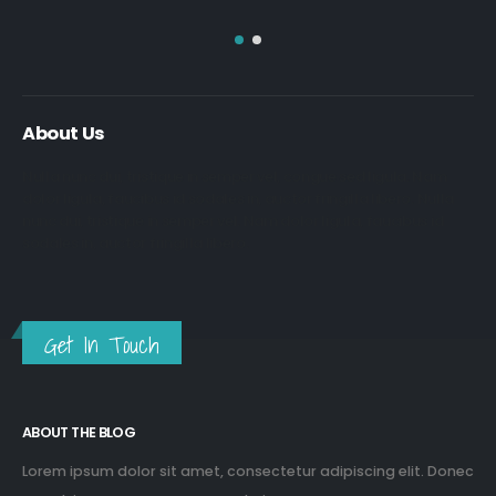
About Us
Nulla nunc dui, tristique in semper vel, congue sed ligula. Nam
dolor ligula, faucibus id sodales in, auctor fringilla libero. Nulla
nunc dui, tristique in semper vel. Nam dolor ligula, faucibus id
sodales in, auctor fringilla libero.
Get In Touch
ABOUT THE BLOG
Lorem ipsum dolor sit amet, consectetur adipiscing elit. Donec