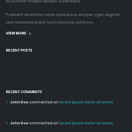
eu pulvinar magna semper scelerisque.
Praesent venenatis turpis vitae purus semper, eget sagittis
velit venenatis ptent taciti sociosqu ad litora...
VIEW MORE
RECENT POSTS
12:03 pm Mar 21st
05:03 pm Mar 18th
RECENT COMMENTS
John Doe
commented on
lorem ipsum dolor sit amet.
12:55 AM Dec 19th
John Doe
commented on
lorem ipsum dolor sit amet.
12:55 AM Dec 19th