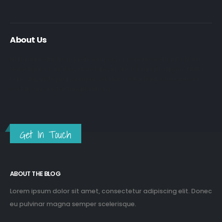
About Us
Nulla nunc dui, tristique in semper vel, congue sed ligula. Nam
dolor ligula, faucibus id sodales in, auctor fringilla libero. Nulla
nunc dui, tristique in semper vel. Nam dolor ligula, faucibus id
sodales in, auctor fringilla libero.
Get In Touch
ABOUT THE BLOG
Lorem ipsum dolor sit amet, consectetur adipiscing elit. Donec
eu pulvinar magna semper scelerisque.