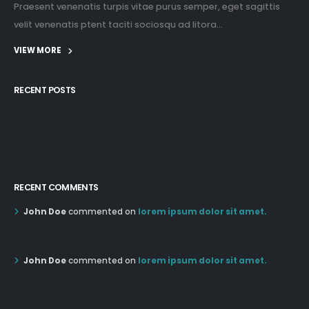
Praesent venenatis turpis vitae purus semper, eget sagittis
velit venenatis ptent taciti sociosqu ad litora...
VIEW MORE
RECENT POSTS
12:03 pm Mar 21st
05:03 pm Mar 18th
RECENT COMMENTS
John Doe
commented on
lorem ipsum dolor sit amet.
12:55 AM Dec 19th
John Doe
commented on
lorem ipsum dolor sit amet.
12:55 AM Dec 19th