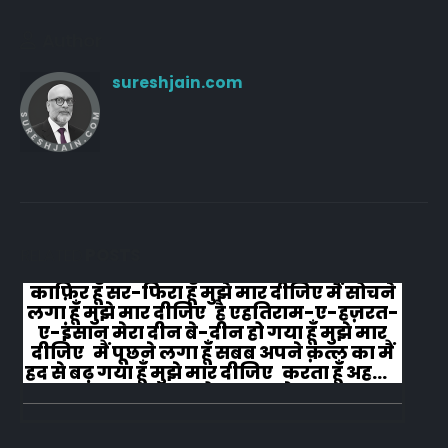
Author
sureshjain.com
RELATED
POSTS
काफ़िर हूँ सर-फिरा हूँ मुझे मार दीजिए मैं सोचने
लगा हूँ मुझे मार दीजिए है एहतिराम-ए-हज़रत-
ए-इंसान मेरा दीन बे-दीन हो गया हूँ मुझे मार
दीजिए मैं पूछने लगा हूँ सबब अपने क़त्ल का मैं
हद से बढ़ गया हूँ मुझे मार दीजिए करता हूँ अहल-
ए-जुब्बा-ओ-दस्तार से...