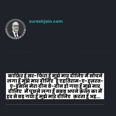
Author
sureshjain.com
RELATED
POSTS
काफ़िर हूँ सर-फिरा हूँ मुझे मार दीजिए मैं सोचने
लगा हूँ मुझे मार दीजिए है एहतिराम-ए-हज़रत-
ए-इंसान मेरा दीन बे-दीन हो गया हूँ मुझे मार
दीजिए मैं पूछने लगा हूँ सबब अपने क़त्ल का मैं
हद से बढ़ गया हूँ मुझे मार दीजिए करता हूँ अहल-
ए-जुब्बा-ओ-दस्तार से...