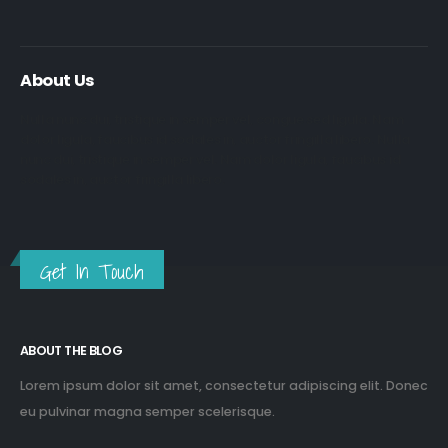
About Us
Nulla nunc dui, tristique in semper vel, congue sed ligula. Nam
dolor ligula, faucibus id sodales in, auctor fringilla libero. Nulla
nunc dui, tristique in semper vel. Nam dolor ligula, faucibus id
sodales in, auctor fringilla libero.
Get In Touch
ABOUT THE BLOG
Lorem ipsum dolor sit amet, consectetur adipiscing elit. Donec
eu pulvinar magna semper scelerisque.