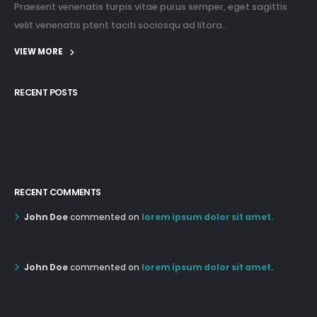
Praesent venenatis turpis vitae purus semper, eget sagittis
velit venenatis ptent taciti sociosqu ad litora...
VIEW MORE
RECENT POSTS
12:03 pm Mar 21st
05:03 pm Mar 18th
RECENT COMMENTS
John Doe
commented on
lorem ipsum dolor sit amet.
12:55 AM Dec 19th
John Doe
commented on
lorem ipsum dolor sit amet.
12:55 AM Dec 19th