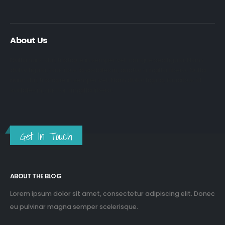
About Us
Nulla nunc dui, tristique in semper vel, congue sed ligula. Nam
dolor ligula, faucibus id sodales in, auctor fringilla libero. Nulla
nunc dui, tristique in semper vel. Nam dolor ligula, faucibus id
sodales in, auctor fringilla libero.
Get In Touch
ABOUT THE BLOG
Lorem ipsum dolor sit amet, consectetur adipiscing elit. Donec
eu pulvinar magna semper scelerisque.