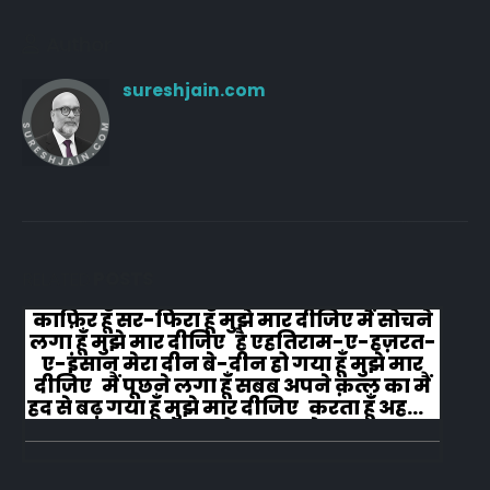
Author
sureshjain.com
RELATED
POSTS
काफ़िर हूँ सर-फिरा हूँ मुझे मार दीजिए मैं सोचने
लगा हूँ मुझे मार दीजिए है एहतिराम-ए-हज़रत-
ए-इंसान मेरा दीन बे-दीन हो गया हूँ मुझे मार
दीजिए मैं पूछने लगा हूँ सबब अपने क़त्ल का मैं
हद से बढ़ गया हूँ मुझे मार दीजिए करता हूँ अहल-
ए-जुब्बा-ओ-दस्तार से...