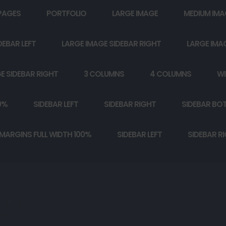
PAGES
PORTFOLIO
LARGE IMAGE
MEDIUM IMA
DEBAR LEFT
LARGE IMAGE SIDEBAR RIGHT
LARGE IMA
E SIDEBAR RIGHT
3 COLUMNS
4 COLUMNS
WI
0%
SIDEBAR LEFT
SIDEBAR RIGHT
SIDEBAR BO
MARGINS FULL WIDTH 100%
SIDEBAR LEFT
SIDEBAR R
देखा है,

ेखा है..!!