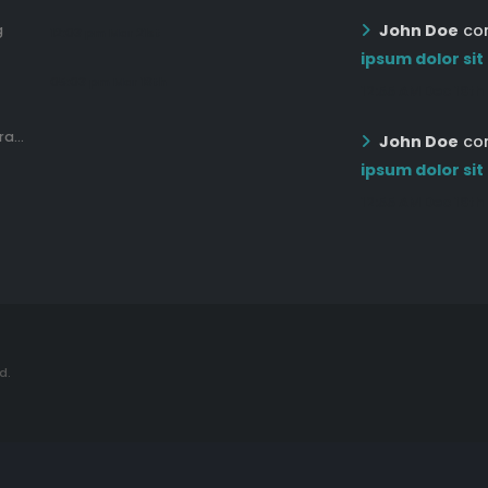
John Doe
co
g
12:03 pm Mar 21st
ipsum dolor sit
05:03 pm Mar 18th
12:55 AM Dec 19th
a...
John Doe
co
ipsum dolor sit
12:55 AM Dec 19th
d.