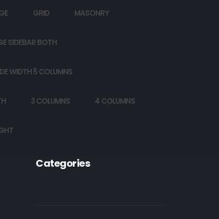
GE
GRID
MASONRY
GE SIDEBAR BOTH
DE WIDTH 5 COLUMNS
TH
3 COLUMNS
4 COLUMNS
IGHT
Categories
Poetry