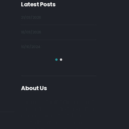
Latest Posts
09/10/2024
21/03/2026
09/10/2024
18/03/2026
09/10/2024
10/10/2024
About Us
Nulla nunc dui, tristique in semper
vel, congue sed ligula. Nam dolor
ligula, faucibus id sodales in,
auctor fringilla libero. Nulla nunc