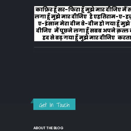
ैं सोचने
#वफा का समुन्दर कभी रूकता नहीं इश्क
ए-हज़रत-
चला हैं वो कभी झुकता नही, मरहम धीरे स
ुझे मार
लगाना मेरे जख्मों पर, तूं ये ना समझ मेर
ल का मैं
दुखता नहीं...!!!
ा हूँ
.
Get In Touch
ABOUT THE BLOG