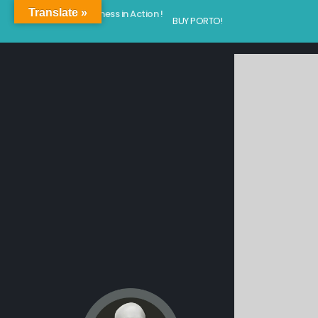
Translate »
Kindness in Action !
BUY PORTO!