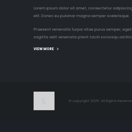
Lorem ipsum dolor sit amet, consectetur adipiscin
elit. Donec eu pulvinar magna semper scelerisque.
Praesent venenatis turpis vitae purus semper, eget
sagittis velit venenatis ptent taciti sociosqu ad litor
VIEW MORE
© copyright 2025. All Rights Reserve