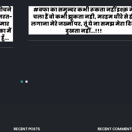
़ मे
कहानी ख़त्म हुई और ऐसी ख़त्म हुई कि लोग र
े ही
लगे तालियाँ बजाते हुए
ा दिल
RECENT POSTS
RECENT COMMENT