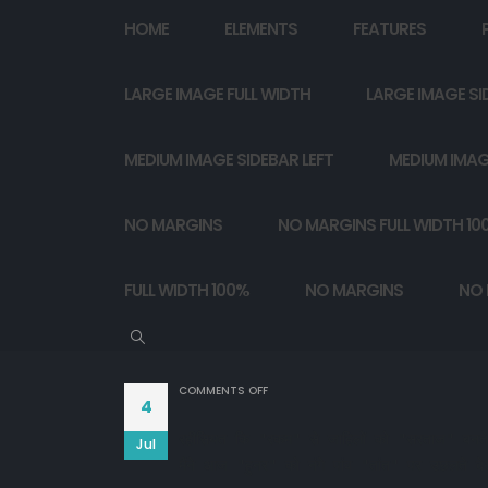
HOME
ELEMENTS
FEATURES
LARGE IMAGE FULL WIDTH
LARGE IMAGE SI
MEDIUM IMAGE SIDEBAR LEFT
MEDIUM IMAG
NO MARGINS
NO MARGINS FULL WIDTH 10
FULL WIDTH 100%
NO MARGINS
NO 
ON
COMMENTS OFF
4
रहीसियत कि "रकम" से जाहिलों को "सरताज" बनते 
Jul
मैंने आज "हुनर" को नंगे पांव "तांत" पर उछलते द