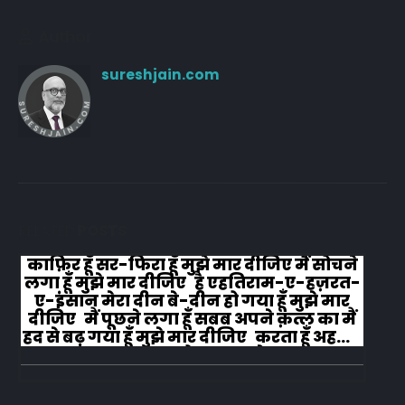
Author
sureshjain.com
RELATED
POSTS
काफ़िर हूँ सर-फिरा हूँ मुझे मार दीजिए मैं सोचने
लगा हूँ मुझे मार दीजिए है एहतिराम-ए-हज़रत-
ए-इंसान मेरा दीन बे-दीन हो गया हूँ मुझे मार
दीजिए मैं पूछने लगा हूँ सबब अपने क़त्ल का मैं
हद से बढ़ गया हूँ मुझे मार दीजिए करता हूँ अहल-
ए-जुब्बा-ओ-दस्तार से...