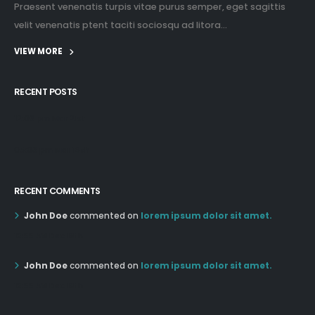
Praesent venenatis turpis vitae purus semper, eget sagittis
velit venenatis ptent taciti sociosqu ad litora...
VIEW MORE
RECENT POSTS
12:03 pm Mar 21st
05:03 pm Mar 18th
RECENT COMMENTS
John Doe
commented on
lorem ipsum dolor sit amet.
12:55 AM Dec 19th
John Doe
commented on
lorem ipsum dolor sit amet.
12:55 AM Dec 19th