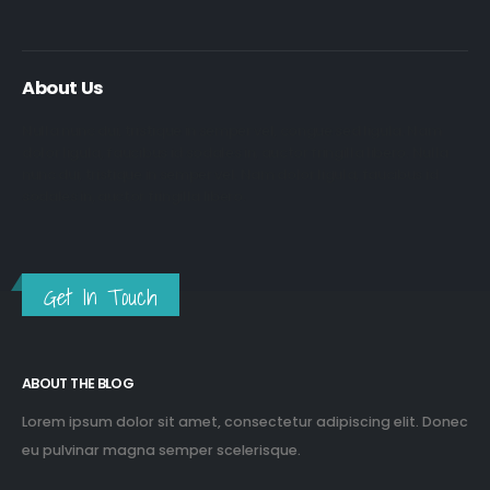
About Us
Nulla nunc dui, tristique in semper vel, congue sed ligula. Nam
dolor ligula, faucibus id sodales in, auctor fringilla libero. Nulla
nunc dui, tristique in semper vel. Nam dolor ligula, faucibus id
sodales in, auctor fringilla libero.
Get In Touch
ABOUT THE BLOG
Lorem ipsum dolor sit amet, consectetur adipiscing elit. Donec
eu pulvinar magna semper scelerisque.