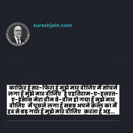
Author
sureshjain.com
RELATED
POSTS
काफ़िर हूँ सर-फिरा हूँ मुझे मार दीजिए मैं सोचने
लगा हूँ मुझे मार दीजिए है एहतिराम-ए-हज़रत-
ए-इंसान मेरा दीन बे-दीन हो गया हूँ मुझे मार
दीजिए मैं पूछने लगा हूँ सबब अपने क़त्ल का मैं
हद से बढ़ गया हूँ मुझे मार दीजिए करता हूँ अहल-
ए-जुब्बा-ओ-दस्तार से...