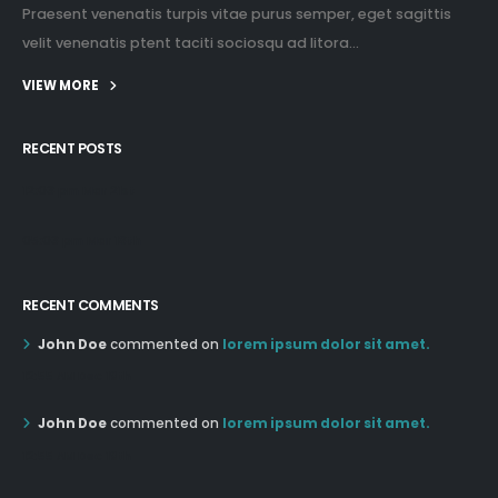
Praesent venenatis turpis vitae purus semper, eget sagittis
velit venenatis ptent taciti sociosqu ad litora...
VIEW MORE
RECENT POSTS
12:03 pm Mar 21st
05:03 pm Mar 18th
RECENT COMMENTS
John Doe
commented on
lorem ipsum dolor sit amet.
12:55 AM Dec 19th
John Doe
commented on
lorem ipsum dolor sit amet.
12:55 AM Dec 19th