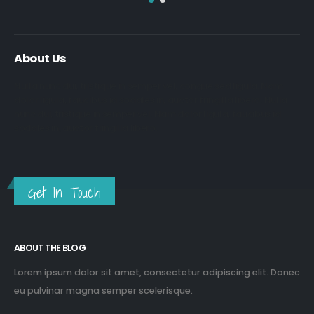
About Us
Nulla nunc dui, tristique in semper vel, congue sed ligula. Nam
dolor ligula, faucibus id sodales in, auctor fringilla libero. Nulla
nunc dui, tristique in semper vel. Nam dolor ligula, faucibus id
sodales in, auctor fringilla libero.
Get In Touch
ABOUT THE BLOG
Lorem ipsum dolor sit amet, consectetur adipiscing elit. Donec
eu pulvinar magna semper scelerisque.