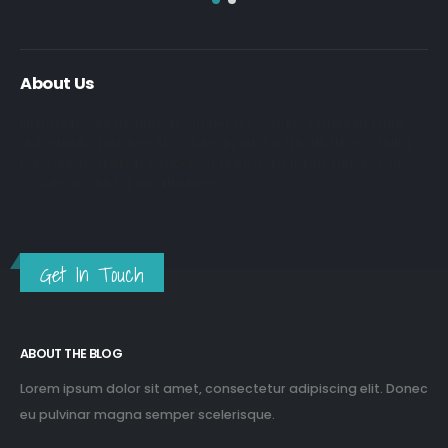
About Us
Nulla nunc dui, tristique in semper vel, congue sed ligula. Nam
dolor ligula, faucibus id sodales in, auctor fringilla libero. Nulla
nunc dui, tristique in semper vel. Nam dolor ligula, faucibus id
sodales in, auctor fringilla libero.
Get In Touch
ABOUT THE BLOG
Lorem ipsum dolor sit amet, consectetur adipiscing elit. Donec
eu pulvinar magna semper scelerisque.