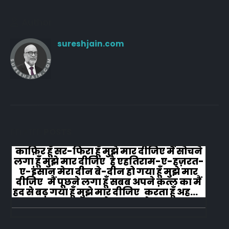
Author
sureshjain.com
RELATED
POSTS
काफ़िर हूँ सर-फिरा हूँ मुझे मार दीजिए मैं सोचने
लगा हूँ मुझे मार दीजिए है एहतिराम-ए-हज़रत-
ए-इंसान मेरा दीन बे-दीन हो गया हूँ मुझे मार
दीजिए मैं पूछने लगा हूँ सबब अपने क़त्ल का मैं
हद से बढ़ गया हूँ मुझे मार दीजिए करता हूँ अहल-
ए-जुब्बा-ओ-दस्तार से...