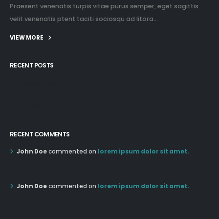
Praesent venenatis turpis vitae purus semper, eget sagittis
velit venenatis ptent taciti sociosqu ad litora...
VIEW MORE
RECENT POSTS
12:03 pm Mar 21st
05:03 pm Mar 18th
RECENT COMMENTS
John Doe
commented on
lorem ipsum dolor sit amet.
12:55 AM Dec 19th
John Doe
commented on
lorem ipsum dolor sit amet.
12:55 AM Dec 19th