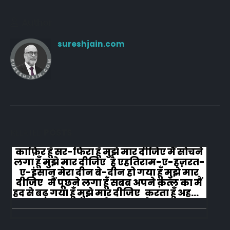
Author
sureshjain.com
RELATED
POSTS
काफ़िर हूँ सर-फिरा हूँ मुझे मार दीजिए मैं सोचने
लगा हूँ मुझे मार दीजिए है एहतिराम-ए-हज़रत-
ए-इंसान मेरा दीन बे-दीन हो गया हूँ मुझे मार
दीजिए मैं पूछने लगा हूँ सबब अपने क़त्ल का मैं
हद से बढ़ गया हूँ मुझे मार दीजिए करता हूँ अहल-
ए-जुब्बा-ओ-दस्तार से...