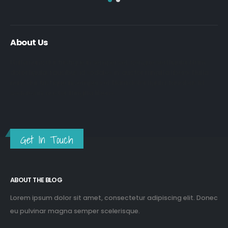
About Us
Nulla nunc dui, tristique in semper vel, congue sed ligula. Nam
dolor ligula, faucibus id sodales in, auctor fringilla libero. Nulla
nunc dui, tristique in semper vel. Nam dolor ligula, faucibus id
sodales in, auctor fringilla libero.
Get In Touch
ABOUT THE BLOG
Lorem ipsum dolor sit amet, consectetur adipiscing elit. Donec
eu pulvinar magna semper scelerisque.