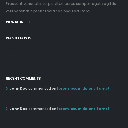
Praesent venenatis turpis vitae purus semper, eget sagittis
velit venenatis ptent taciti sociosqu ad litora...
VIEW MORE
RECENT POSTS
12:03 pm Mar 21st
05:03 pm Mar 18th
RECENT COMMENTS
John Doe
commented on
lorem ipsum dolor sit amet.
12:55 AM Dec 19th
John Doe
commented on
lorem ipsum dolor sit amet.
12:55 AM Dec 19th