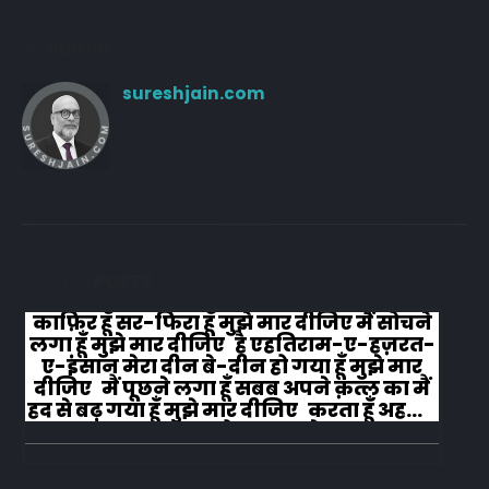
Author
sureshjain.com
RELATED
POSTS
काफ़िर हूँ सर-फिरा हूँ मुझे मार दीजिए मैं सोचने
लगा हूँ मुझे मार दीजिए है एहतिराम-ए-हज़रत-
ए-इंसान मेरा दीन बे-दीन हो गया हूँ मुझे मार
दीजिए मैं पूछने लगा हूँ सबब अपने क़त्ल का मैं
हद से बढ़ गया हूँ मुझे मार दीजिए करता हूँ अहल-
ए-जुब्बा-ओ-दस्तार से...