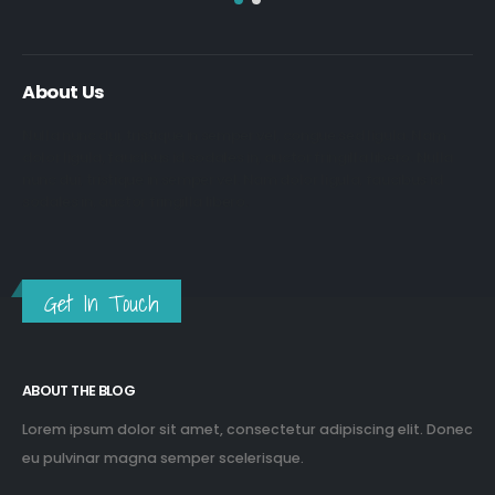
About Us
Nulla nunc dui, tristique in semper vel, congue sed ligula. Nam
dolor ligula, faucibus id sodales in, auctor fringilla libero. Nulla
nunc dui, tristique in semper vel. Nam dolor ligula, faucibus id
sodales in, auctor fringilla libero.
Get In Touch
ABOUT THE BLOG
Lorem ipsum dolor sit amet, consectetur adipiscing elit. Donec
eu pulvinar magna semper scelerisque.