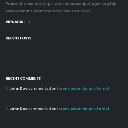
Praesent venenatis turpis vitae purus semper, eget sagittis
velit venenatis ptent taciti sociosqu ad litora...
VIEW MORE
RECENT POSTS
12:03 pm Mar 21st
05:03 pm Mar 18th
RECENT COMMENTS
John Doe
commented on
lorem ipsum dolor sit amet.
12:55 AM Dec 19th
John Doe
commented on
lorem ipsum dolor sit amet.
12:55 AM Dec 19th