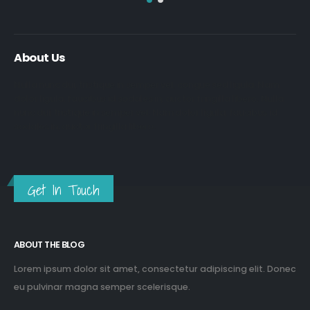
About Us
Nulla nunc dui, tristique in semper vel, congue sed ligula. Nam
dolor ligula, faucibus id sodales in, auctor fringilla libero. Nulla
nunc dui, tristique in semper vel. Nam dolor ligula, faucibus id
sodales in, auctor fringilla libero.
Get In Touch
ABOUT THE BLOG
Lorem ipsum dolor sit amet, consectetur adipiscing elit. Donec
eu pulvinar magna semper scelerisque.
Praesent venenatis turpis vitae purus semper, eget sagittis