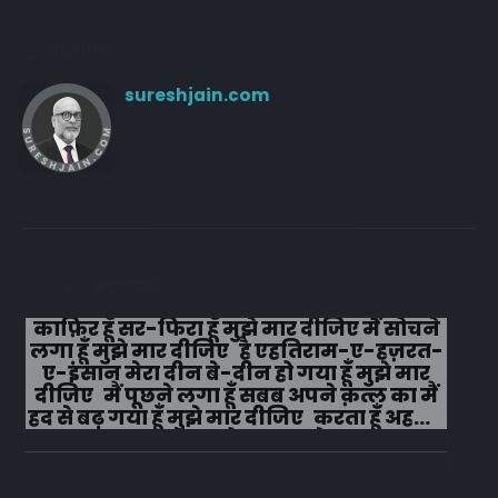
Author
sureshjain.com
RELATED
POSTS
#वफा का समुन्दर कभी रूकता नहीं इश्क़ मे
चला हैं वो कभी झुकता नही, मरहम धीरे से ही
लगाना मेरे जख्मों पर, तूं ये ना समझ मेरा दिल
दुखता नहीं...!!!