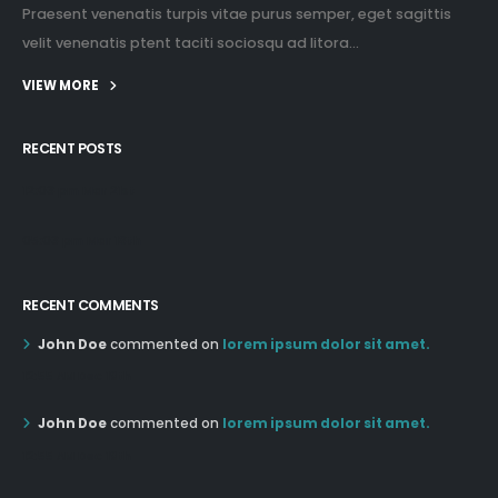
velit venenatis ptent taciti sociosqu ad litora...
VIEW MORE
RECENT POSTS
12:03 pm Mar 21st
05:03 pm Mar 18th
RECENT COMMENTS
John Doe
commented on
lorem ipsum dolor sit amet.
12:55 AM Dec 19th
John Doe
commented on
lorem ipsum dolor sit amet.
12:55 AM Dec 19th