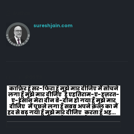
Author
sureshjain.com
RELATED
POSTS
काफ़िर हूँ सर-फिरा हूँ मुझे मार दीजिए मैं सोचने
लगा हूँ मुझे मार दीजिए है एहतिराम-ए-हज़रत-
ए-इंसान मेरा दीन बे-दीन हो गया हूँ मुझे मार
दीजिए मैं पूछने लगा हूँ सबब अपने क़त्ल का मैं
हद से बढ़ गया हूँ मुझे मार दीजिए करता हूँ अहल-
ए-जुब्बा-ओ-दस्तार से...