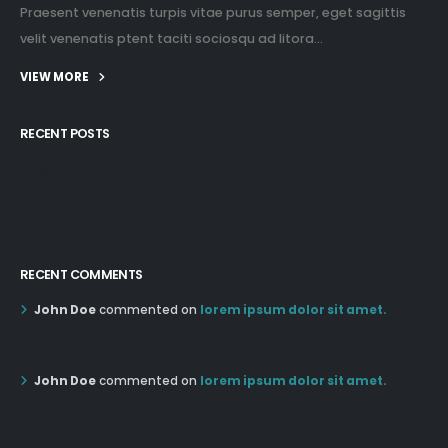
Praesent venenatis turpis vitae purus semper, eget sagittis
velit venenatis ptent taciti sociosqu ad litora...
VIEW MORE
RECENT POSTS
12:03 pm Mar 21st
05:03 pm Mar 18th
RECENT COMMENTS
John Doe
commented on
lorem ipsum dolor sit amet.
12:55 AM Dec 19th
John Doe
commented on
lorem ipsum dolor sit amet.
12:55 AM Dec 19th