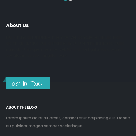
About Us
Nulla nunc dui, tristique in semper vel, congue sed ligula. Nam
dolor ligula, faucibus id sodales in, auctor fringilla libero. Nulla
nunc dui, tristique in semper vel. Nam dolor ligula, faucibus id
sodales in, auctor fringilla libero.
Get In Touch
ABOUT THE BLOG
Lorem ipsum dolor sit amet, consectetur adipiscing elit. Donec
eu pulvinar magna semper scelerisque.