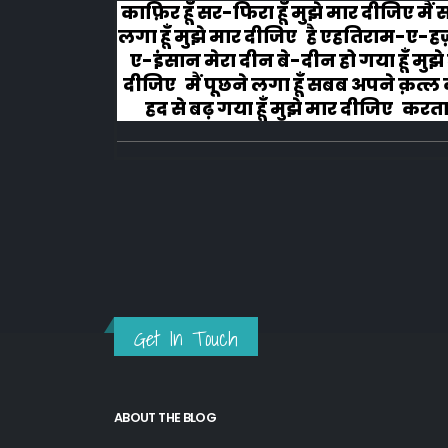
लोग रोने
काफ़िर हूँ सर-फिरा हूँ मुझे मार दीजिए मैं
लगा हूँ मुझे मार दीजिए है एहतिराम-ए-ह
ए-इंसान मेरा दीन बे-दीन हो गया हूँ मुझे
दीजिए मैं पूछने लगा हूँ सबब अपने क़त्ल क
हद से बढ़ गया हूँ मुझे मार दीजिए करता ह
अहल-ए-जुब्बा-ओ-दस्तार से...
Get In Touch
ABOUT THE BLOG