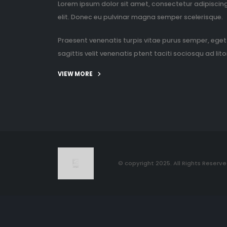
Lorem ipsum dolor sit amet, consectetur adipiscin
elit. Donec eu pulvinar magna semper scelerisque.
Praesent venenatis turpis vitae purus semper, eget
sagittis velit venenatis ptent taciti sociosqu ad litor
VIEW MORE
© copyright 2025. All Rights Reserve