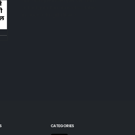
dui, tristique in semper vel. Nam
े
कहानी ख़त्म हुई और ऐसी ख़त्म हुई कि लोग रोन
dolor ligula, faucibus id sodales
ी
लगे तालियाँ बजाते हुए
in, auctor fringilla libero.
िल
S
CATEGORIES