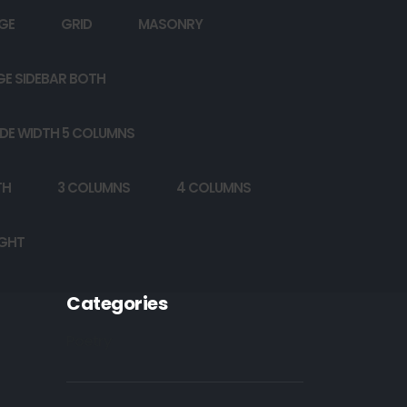
GE
GRID
MASONRY
GE SIDEBAR BOTH
DE WIDTH 5 COLUMNS
TH
3 COLUMNS
4 COLUMNS
IGHT
Categories
Poetry