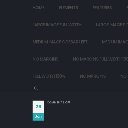
HOME
ELEMENTS
FEATURES
LARGE IMAGE FULL WIDTH
LARGE IMAGE SI
MEDIUM IMAGE SIDEBAR LEFT
MEDIUM IMAG
NO MARGINS
NO MARGINS FULL WIDTH 10
FULL WIDTH 100%
NO MARGINS
NO 
ON
COMMENTS OFF
26
फॉर्मल कपड़ा अच्छा लगता है,रिश्ते नहीं।
Jun