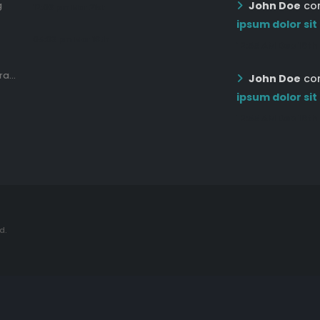
John Doe
co
g
12:03 pm Mar 21st
ipsum dolor sit
05:03 pm Mar 18th
12:55 AM Dec 19th
a...
John Doe
co
ipsum dolor sit
12:55 AM Dec 19th
d.