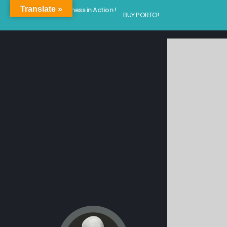
Translate »
Kindness in Action !
BUY PORTO!