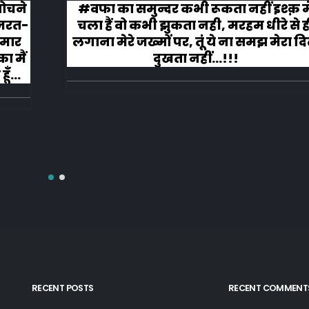
 सोचने
#वफा का समुन्दर कभी रूकता नहीं इश्क़ म
ज़रत-
चला हैं वो कभी झुकता नही, मरहम धीरे से ह
 मार
लगाना मेरे जख्मों पर, तूं ये ना समझ मेरा द
ा मैं
दुखता नहीं...!!!
ूँ
RECENT POSTS
RECENT COMMENT