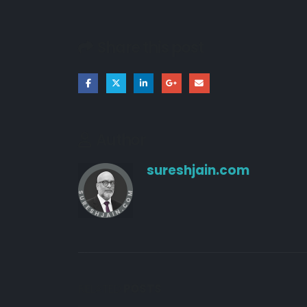
Share this post
Author
sureshjain.com
RELATED
POSTS