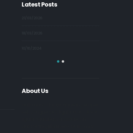
Latest Posts
21/03/2026
09/10/2024
18/03/2026
09/10/2024
10/10/2024
09/10/2024
About Us
Nulla nunc dui, tristique in semper
vel, congue sed ligula. Nam dolor
ligula, faucibus id sodales in,
auctor fringilla libero. Nulla nunc