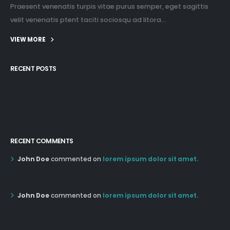
Praesent venenatis turpis vitae purus semper, eget sagittis
velit venenatis ptent taciti sociosqu ad litora...
VIEW MORE
RECENT POSTS
12:03 pm Mar 21st
05:03 pm Mar 18th
RECENT COMMENTS
John Doe
commented on
lorem ipsum dolor sit amet.
12:55 AM Dec 19th
John Doe
commented on
lorem ipsum dolor sit amet.
12:55 AM Dec 19th