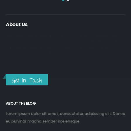
About Us
Nulla nunc dui, tristique in semper vel, congue sed ligula. Nam
dolor ligula, faucibus id sodales in, auctor fringilla libero. Nulla
nunc dui, tristique in semper vel. Nam dolor ligula, faucibus id
sodales in, auctor fringilla libero.
Get In Touch
ABOUT THE BLOG
Lorem ipsum dolor sit amet, consectetur adipiscing elit. Donec
eu pulvinar magna semper scelerisque.