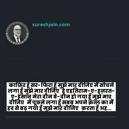
Author
sureshjain.com
RELATED
POSTS
काफ़िर हूँ सर-फिरा हूँ मुझे मार दीजिए मैं सोचने
लगा हूँ मुझे मार दीजिए है एहतिराम-ए-हज़रत-
ए-इंसान मेरा दीन बे-दीन हो गया हूँ मुझे मार
दीजिए मैं पूछने लगा हूँ सबब अपने क़त्ल का मैं
हद से बढ़ गया हूँ मुझे मार दीजिए करता हूँ अहल-
ए-जुब्बा-ओ-दस्तार से...