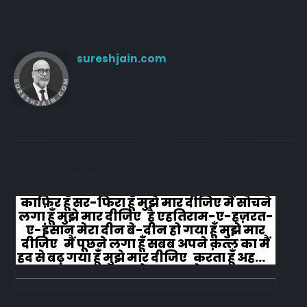
Author
sureshjain.com
RELATED
POSTS
काफ़िर हूँ सर-फिरा हूँ मुझे मार दीजिए मैं सोचने
लगा हूँ मुझे मार दीजिए है एहतिराम-ए-हज़रत-
ए-इंसान मेरा दीन बे-दीन हो गया हूँ मुझे मार
दीजिए मैं पूछने लगा हूँ सबब अपने क़त्ल का मैं
हद से बढ़ गया हूँ मुझे मार दीजिए करता हूँ अहल-
ए-जुब्बा-ओ-दस्तार से...