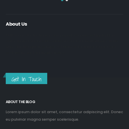
About Us
Nulla nunc dui, tristique in semper vel, congue sed ligula. Nam
dolor ligula, faucibus id sodales in, auctor fringilla libero. Nulla
nunc dui, tristique in semper vel. Nam dolor ligula, faucibus id
sodales in, auctor fringilla libero.
Get In Touch
ABOUT THE BLOG
Lorem ipsum dolor sit amet, consectetur adipiscing elit. Donec
eu pulvinar magna semper scelerisque.