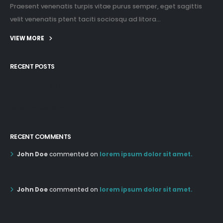
Praesent venenatis turpis vitae purus semper, eget sagittis
velit venenatis ptent taciti sociosqu ad litora...
VIEW MORE
RECENT POSTS
12:03 pm Mar 21st
05:03 pm Mar 18th
RECENT COMMENTS
John Doe
commented on
lorem ipsum dolor sit amet.
12:55 AM Dec 19th
John Doe
commented on
lorem ipsum dolor sit amet.
12:55 AM Dec 19th