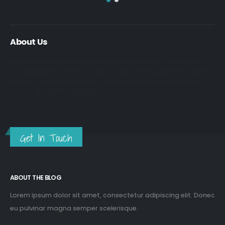
About Us
Nulla nunc dui, tristique in semper vel, congue sed ligula. Nam
dolor ligula, faucibus id sodales in, auctor fringilla libero. Nulla
nunc dui, tristique in semper vel. Nam dolor ligula, faucibus id
sodales in, auctor fringilla libero.
Get In Touch
ABOUT THE BLOG
Lorem ipsum dolor sit amet, consectetur adipiscing elit. Donec
eu pulvinar magna semper scelerisque.