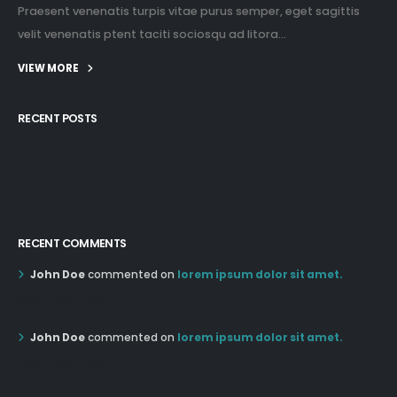
Praesent venenatis turpis vitae purus semper, eget sagittis
velit venenatis ptent taciti sociosqu ad litora...
VIEW MORE
RECENT POSTS
12:03 pm Mar 21st
05:03 pm Mar 18th
RECENT COMMENTS
John Doe
commented on
lorem ipsum dolor sit amet.
12:55 AM Dec 19th
John Doe
commented on
lorem ipsum dolor sit amet.
12:55 AM Dec 19th