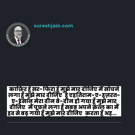
Author
sureshjain.com
RELATED
POSTS
काफ़िर हूँ सर-फिरा हूँ मुझे मार दीजिए मैं सोचने
लगा हूँ मुझे मार दीजिए है एहतिराम-ए-हज़रत-
ए-इंसान मेरा दीन बे-दीन हो गया हूँ मुझे मार
दीजिए मैं पूछने लगा हूँ सबब अपने क़त्ल का मैं
हद से बढ़ गया हूँ मुझे मार दीजिए करता हूँ अहल-
ए-जुब्बा-ओ-दस्तार से...