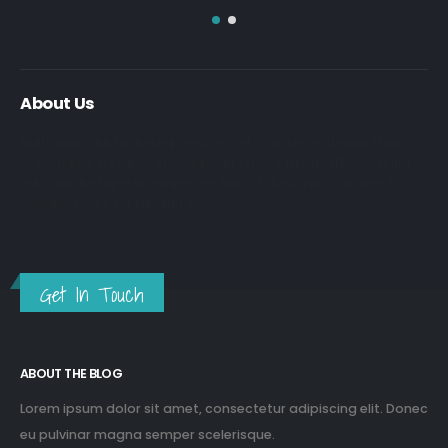
About Us
Nulla nunc dui, tristique in semper vel, congue sed ligula. Nam
dolor ligula, faucibus id sodales in, auctor fringilla libero. Nulla
nunc dui, tristique in semper vel. Nam dolor ligula, faucibus id
sodales in, auctor fringilla libero.
Get In Touch
ABOUT THE BLOG
Lorem ipsum dolor sit amet, consectetur adipiscing elit. Donec
eu pulvinar magna semper scelerisque.