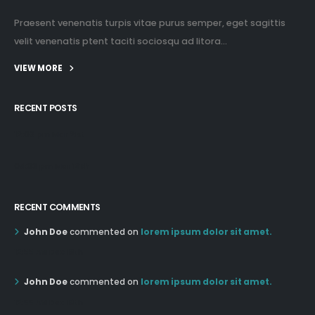
Praesent venenatis turpis vitae purus semper, eget sagittis
velit venenatis ptent taciti sociosqu ad litora...
VIEW MORE
RECENT POSTS
12:03 pm Mar 21st
05:03 pm Mar 18th
RECENT COMMENTS
John Doe
commented on
lorem ipsum dolor sit amet.
12:55 AM Dec 19th
John Doe
commented on
lorem ipsum dolor sit amet.
12:55 AM Dec 19th