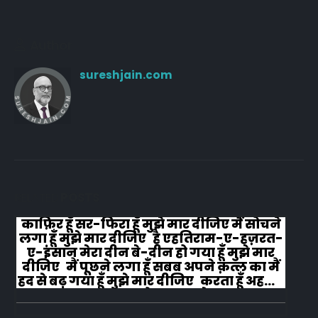
Author
sureshjain.com
RELATED
POSTS
काफ़िर हूँ सर-फिरा हूँ मुझे मार दीजिए मैं सोचने
लगा हूँ मुझे मार दीजिए है एहतिराम-ए-हज़रत-
ए-इंसान मेरा दीन बे-दीन हो गया हूँ मुझे मार
दीजिए मैं पूछने लगा हूँ सबब अपने क़त्ल का मैं
हद से बढ़ गया हूँ मुझे मार दीजिए करता हूँ अहल-
ए-जुब्बा-ओ-दस्तार से...