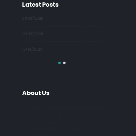
Latest Posts
21/03/2026
09/10/2024
18/03/2026
09/10/2024
10/10/2024
09/10/2024
About Us
Nulla nunc dui, tristique in semper
vel, congue sed ligula. Nam dolor
ligula, faucibus id sodales in,
auctor fringilla libero. Nulla nunc