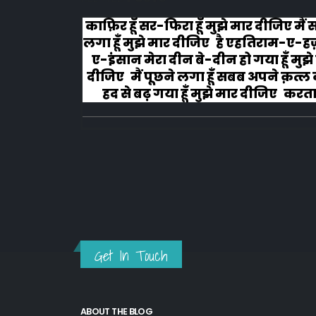
काफ़िर हूँ सर-फिरा हूँ मुझे मार दीजिए मैं सोचने
#
लगा हूँ मुझे मार दीजिए है एहतिराम-ए-हज़रत-
च
ए-इंसान मेरा दीन बे-दीन हो गया हूँ मुझे मार
लग
दीजिए मैं पूछने लगा हूँ सबब अपने क़त्ल का मैं
हद से बढ़ गया हूँ मुझे मार दीजिए करता हूँ
अहल-ए-जुब्बा-ओ-दस्तार से...
Get In Touch
ABOUT THE BLOG