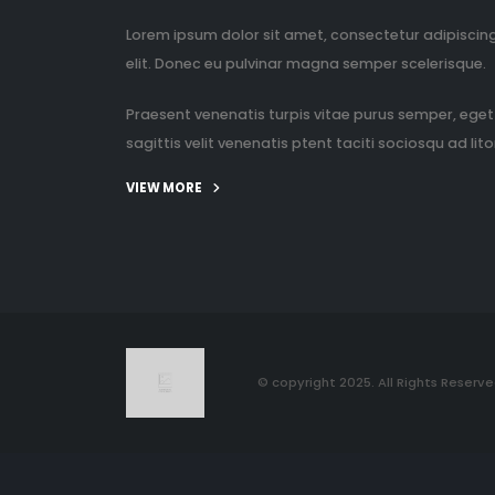
Lorem ipsum dolor sit amet, consectetur adipiscin
elit. Donec eu pulvinar magna semper scelerisque.
Praesent venenatis turpis vitae purus semper, eget
sagittis velit venenatis ptent taciti sociosqu ad litor
VIEW MORE
© copyright 2025. All Rights Reserve