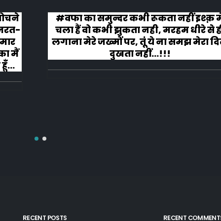
वफा का समुन्दर कभी रूकता नहीं इश्क़ मे
कहानी
ला हैं वो कभी झुकता नही, मरहम धीरे से ही
ाना मेरे जख्मों पर, तूं ये ना समझ मेरा दिल
दुखता नहीं...!!!
RECENT POSTS
RECENT COMMENT