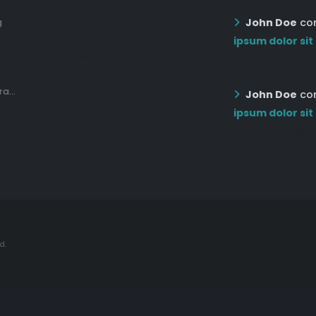
John Doe
co
g
12:03 pm Mar 21st
ipsum dolor sit
05:03 pm Mar 18th
12:55 AM Dec 19th
a...
John Doe
co
ipsum dolor sit
12:55 AM Dec 19th
d.