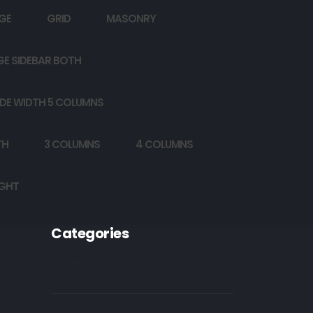
GE
GRID
MASONRY
GE SIDEBAR BOTH
DE WIDTH 5 COLUMNS
TH
3 COLUMNS
4 COLUMNS
IGHT
Categories
Poetry