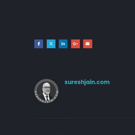
Share this post
Author
sureshjain.com
RELATED
POSTS