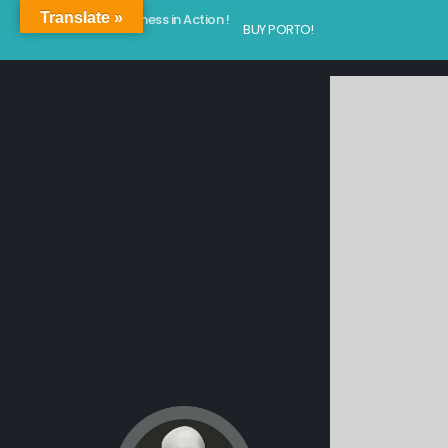
Translate »
Kindness in Action !
BUY PORTO!