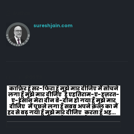
Author
sureshjain.com
RELATED
POSTS
काफ़िर हूँ सर-फिरा हूँ मुझे मार दीजिए मैं सोचने
लगा हूँ मुझे मार दीजिए है एहतिराम-ए-हज़रत-
ए-इंसान मेरा दीन बे-दीन हो गया हूँ मुझे मार
दीजिए मैं पूछने लगा हूँ सबब अपने क़त्ल का मैं
हद से बढ़ गया हूँ मुझे मार दीजिए करता हूँ अहल-
ए-जुब्बा-ओ-दस्तार से...