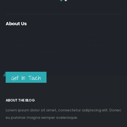
About Us
Nulla nunc dui, tristique in semper vel, congue sed ligula. Nam
dolor ligula, faucibus id sodales in, auctor fringilla libero. Nulla
nunc dui, tristique in semper vel. Nam dolor ligula, faucibus id
sodales in, auctor fringilla libero.
Get In Touch
ABOUT THE BLOG
Lorem ipsum dolor sit amet, consectetur adipiscing elit. Donec
eu pulvinar magna semper scelerisque.