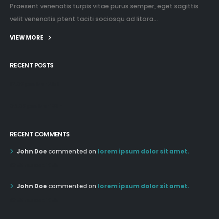
Praesent venenatis turpis vitae purus semper, eget sagittis
velit venenatis ptent taciti sociosqu ad litora...
VIEW MORE
RECENT POSTS
12:03 pm Mar 21st
05:03 pm Mar 18th
RECENT COMMENTS
John Doe
commented on
lorem ipsum dolor sit amet.
12:55 AM Dec 19th
John Doe
commented on
lorem ipsum dolor sit amet.
12:55 AM Dec 19th