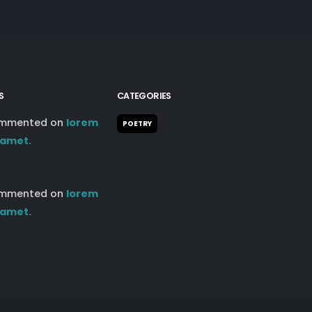
S
CATEGORIES
mmented on
lorem
POETRY
 amet.
mmented on
lorem
 amet.