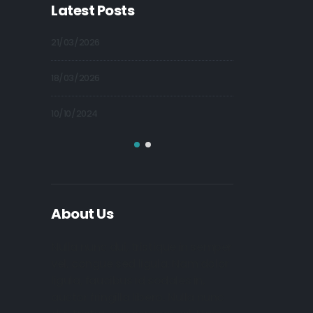
Latest Posts
21/03/2026
09/10/2024
18/03/2026
09/10/2024
10/10/2024
09/10/2024
About Us
Nulla nunc dui, tristique in semper
vel, congue sed ligula. Nam dolor
ligula, faucibus id sodales in,
auctor fringilla libero. Nulla nunc