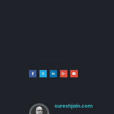
लफ़्ज़ कागज़ पर उतर कर
जादूगरी करने लगे… !
क़ामयाबी जिसने पाई,
उनके घर तो बस गये…. !
जिनके दिल टूटे वो आशिक़,
शायरी करने लगे….!!
Share this post
Author
sureshjain.com