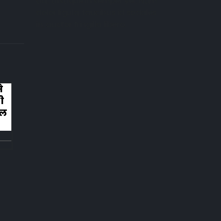
dui, tristique in semper vel. Nam
dolor ligula, faucibus id sodales
in, auctor fringilla libero.
े
कहानी ख़त्म हुई और ऐसी ख़त्म हुई कि लोग रोन
ी
लगे तालियाँ बजाते हुए
िल