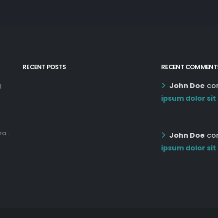
RECENT POSTS
RECENT COMMENT
John Doe
co
g
12:03 pm Mar 21st
ipsum dolor sit
05:03 pm Mar 18th
12:55 AM Dec 19th
a...
John Doe
co
ipsum dolor sit
12:55 AM Dec 19th