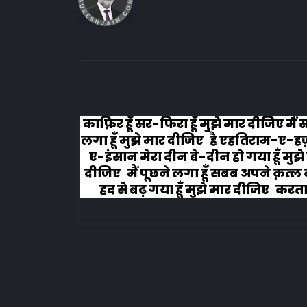
RELATED
POSTS
लोग रोने
काफ़िर हूँ सर-फिरा हूँ मुझे मार दीजिए मैं
लगा हूँ मुझे मार दीजिए है एहतिराम-ए-ह
ए-इंसान मेरा दीन बे-दीन हो गया हूँ मुझे
दीजिए मैं पूछने लगा हूँ सबब अपने क़त्ल क
हद से बढ़ गया हूँ मुझे मार दीजिए करता ह
अहल-ए-जुब्बा-ओ-दस्तार से...