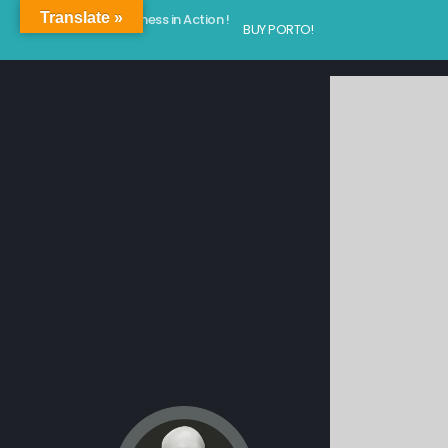
Translate »
Kindness in Action !
BUY PORTO!