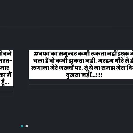
 सोचने
#वफा का समुन्दर कभी रूकता नहीं इश्क़ म
ज़रत-
चला हैं वो कभी झुकता नही, मरहम धीरे से ह
 मार
लगाना मेरे जख्मों पर, तूं ये ना समझ मेरा द
ा मैं
दुखता नहीं...!!!
ूँ