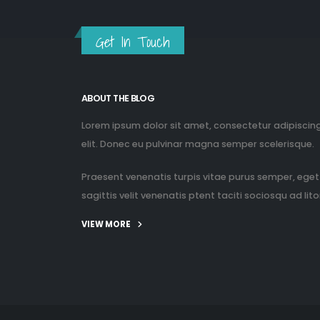
Get In Touch
ABOUT THE BLOG
Lorem ipsum dolor sit amet, consectetur adipiscin
elit. Donec eu pulvinar magna semper scelerisque.
Praesent venenatis turpis vitae purus semper, eget
sagittis velit venenatis ptent taciti sociosqu ad litor
VIEW MORE