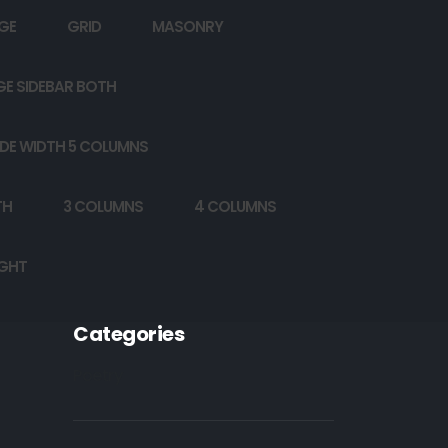
GE
GRID
MASONRY
GE SIDEBAR BOTH
DE WIDTH 5 COLUMNS
TH
3 COLUMNS
4 COLUMNS
IGHT
Categories
Poetry