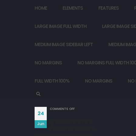
HOME
ELEMENTS
FEATURES
LARGE IMAGE FULL WIDTH
LARGE IMAGE SI
MEDIUM IMAGE SIDEBAR LEFT
MEDIUM IMAG
NO MARGINS
NO MARGINS FULL WIDTH 10
FULL WIDTH 100%
NO MARGINS
NO 
ON
COMMENTS OFF
24
हादसे इंसान के संग,
Jun
मसखरी करने लगे…!