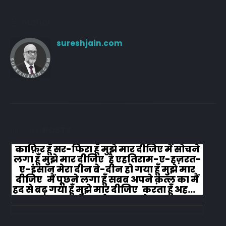
Author
sureshjain.com
RELATED
POSTS
काफ़िर हूँ सर-फिरा हूँ मुझे मार दीजिए मैं सोचने
लगा हूँ मुझे मार दीजिए है एहतिराम-ए-हज़रत-
ए-इंसान मेरा दीन बे-दीन हो गया हूँ मुझे मार
दीजिए मैं पूछने लगा हूँ सबब अपने क़त्ल का मैं
हद से बढ़ गया हूँ मुझे मार दीजिए करता हूँ अहल-
ए-जुब्बा-ओ-दस्तार से...