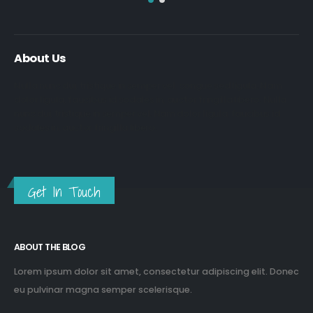
About Us
Nulla nunc dui, tristique in semper vel, congue sed ligula. Nam
dolor ligula, faucibus id sodales in, auctor fringilla libero. Nulla
nunc dui, tristique in semper vel. Nam dolor ligula, faucibus id
sodales in, auctor fringilla libero.
Get In Touch
ABOUT THE BLOG
Lorem ipsum dolor sit amet, consectetur adipiscing elit. Donec
eu pulvinar magna semper scelerisque.