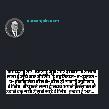
Author
sureshjain.com
RELATED
POSTS
काफ़िर हूँ सर-फिरा हूँ मुझे मार दीजिए मैं सोचने
लगा हूँ मुझे मार दीजिए है एहतिराम-ए-हज़रत-
ए-इंसान मेरा दीन बे-दीन हो गया हूँ मुझे मार
दीजिए मैं पूछने लगा हूँ सबब अपने क़त्ल का मैं
हद से बढ़ गया हूँ मुझे मार दीजिए करता हूँ अहल-
ए-जुब्बा-ओ-दस्तार से...