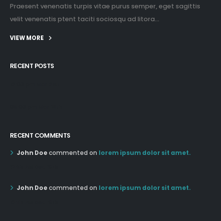
Praesent venenatis turpis vitae purus semper, eget sagittis
velit venenatis ptent taciti sociosqu ad litora...
VIEW MORE
RECENT POSTS
12:03 pm Mar 21st
05:03 pm Mar 18th
RECENT COMMENTS
John Doe
commented on
lorem ipsum dolor sit amet.
12:55 AM Dec 19th
John Doe
commented on
lorem ipsum dolor sit amet.
12:55 AM Dec 19th