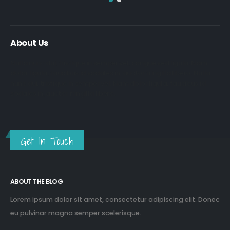
About Us
Nulla nunc dui, tristique in semper vel, congue sed ligula. Nam
dolor ligula, faucibus id sodales in, auctor fringilla libero. Nulla
nunc dui, tristique in semper vel. Nam dolor ligula, faucibus id
sodales in, auctor fringilla libero.
Get In Touch
ABOUT THE BLOG
Lorem ipsum dolor sit amet, consectetur adipiscing elit. Donec
eu pulvinar magna semper scelerisque.