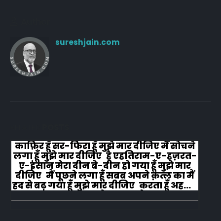
Author
sureshjain.com
RELATED
POSTS
काफ़िर हूँ सर-फिरा हूँ मुझे मार दीजिए मैं सोचने
लगा हूँ मुझे मार दीजिए है एहतिराम-ए-हज़रत-
ए-इंसान मेरा दीन बे-दीन हो गया हूँ मुझे मार
दीजिए मैं पूछने लगा हूँ सबब अपने क़त्ल का मैं
हद से बढ़ गया हूँ मुझे मार दीजिए करता हूँ अहल-
ए-जुब्बा-ओ-दस्तार से...