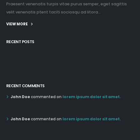
Praesent venenatis turpis vitae purus semper, eget sagittis
velit venenatis ptent taciti sociosqu ad litora...
VIEW MORE
RECENT POSTS
12:03 pm Mar 21st
05:03 pm Mar 18th
RECENT COMMENTS
John Doe
commented on
lorem ipsum dolor sit amet.
12:55 AM Dec 19th
John Doe
commented on
lorem ipsum dolor sit amet.
12:55 AM Dec 19th