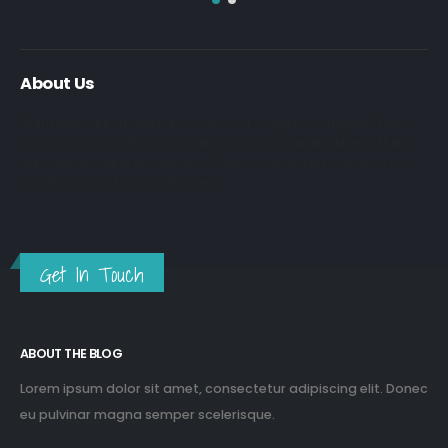
About Us
Nulla nunc dui, tristique in semper vel, congue sed ligula. Nam
dolor ligula, faucibus id sodales in, auctor fringilla libero. Nulla
nunc dui, tristique in semper vel. Nam dolor ligula, faucibus id
sodales in, auctor fringilla libero.
Get In Touch
ABOUT THE BLOG
Lorem ipsum dolor sit amet, consectetur adipiscing elit. Donec
eu pulvinar magna semper scelerisque.