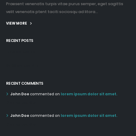
Praesent venenatis turpis vitae purus semper, eget sagittis
velit venenatis ptent taciti sociosqu ad litora...
VIEW MORE
RECENT POSTS
12:03 pm Mar 21st
05:03 pm Mar 18th
RECENT COMMENTS
John Doe
commented on
lorem ipsum dolor sit amet.
12:55 AM Dec 19th
John Doe
commented on
lorem ipsum dolor sit amet.
12:55 AM Dec 19th