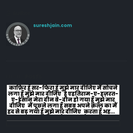
Author
sureshjain.com
RELATED
POSTS
काफ़िर हूँ सर-फिरा हूँ मुझे मार दीजिए मैं सोचने
लगा हूँ मुझे मार दीजिए है एहतिराम-ए-हज़रत-
ए-इंसान मेरा दीन बे-दीन हो गया हूँ मुझे मार
दीजिए मैं पूछने लगा हूँ सबब अपने क़त्ल का मैं
हद से बढ़ गया हूँ मुझे मार दीजिए करता हूँ अहल-
ए-जुब्बा-ओ-दस्तार से...