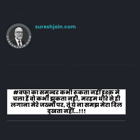
Author
sureshjain.com
RELATED
POSTS
#वफा का समुन्दर कभी रूकता नहीं इश्क़ मे
चला हैं वो कभी झुकता नही, मरहम धीरे से ही
लगाना मेरे जख्मों पर, तूं ये ना समझ मेरा दिल
दुखता नहीं...!!!