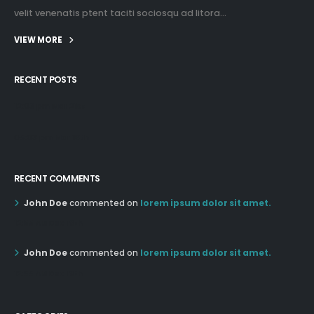
velit venenatis ptent taciti sociosqu ad litora...
VIEW MORE
RECENT POSTS
12:03 pm Mar 21st
05:03 pm Mar 18th
RECENT COMMENTS
John Doe
commented on
lorem ipsum dolor sit amet.
12:55 AM Dec 19th
John Doe
commented on
lorem ipsum dolor sit amet.
12:55 AM Dec 19th