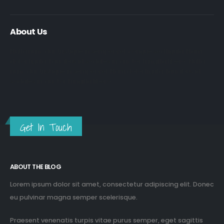
About Us
Nulla nunc dui, tristique in semper vel, congue sed ligula. Nam
dolor ligula, faucibus id sodales in, auctor fringilla libero. Nulla
nunc dui, tristique in semper vel. Nam dolor ligula, faucibus id
sodales in, auctor fringilla libero.
Get In Touch
ABOUT THE BLOG
Lorem ipsum dolor sit amet, consectetur adipiscing elit. Donec
eu pulvinar magna semper scelerisque.
Praesent venenatis turpis vitae purus semper, eget sagittis