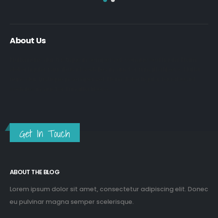
About Us
Nulla nunc dui, tristique in semper vel, congue sed ligula. Nam
dolor ligula, faucibus id sodales in, auctor fringilla libero. Nulla
nunc dui, tristique in semper vel. Nam dolor ligula, faucibus id
sodales in, auctor fringilla libero.
Get In Touch
ABOUT THE BLOG
Lorem ipsum dolor sit amet, consectetur adipiscing elit. Donec
eu pulvinar magna semper scelerisque.