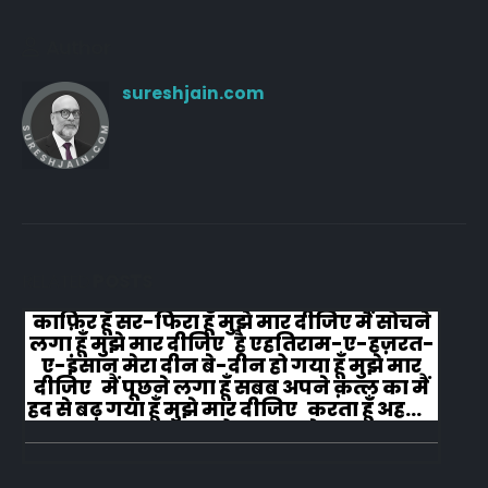
Author
sureshjain.com
RELATED
POSTS
काफ़िर हूँ सर-फिरा हूँ मुझे मार दीजिए मैं सोचने
लगा हूँ मुझे मार दीजिए है एहतिराम-ए-हज़रत-
ए-इंसान मेरा दीन बे-दीन हो गया हूँ मुझे मार
दीजिए मैं पूछने लगा हूँ सबब अपने क़त्ल का मैं
हद से बढ़ गया हूँ मुझे मार दीजिए करता हूँ अहल-
ए-जुब्बा-ओ-दस्तार से...