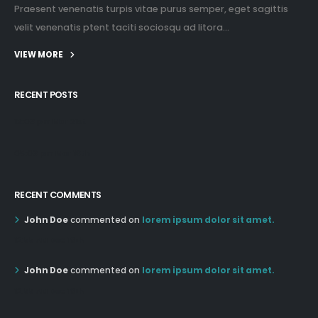
Praesent venenatis turpis vitae purus semper, eget sagittis
velit venenatis ptent taciti sociosqu ad litora...
VIEW MORE
RECENT POSTS
12:03 pm Mar 21st
05:03 pm Mar 18th
RECENT COMMENTS
John Doe
commented on
lorem ipsum dolor sit amet.
12:55 AM Dec 19th
John Doe
commented on
lorem ipsum dolor sit amet.
12:55 AM Dec 19th