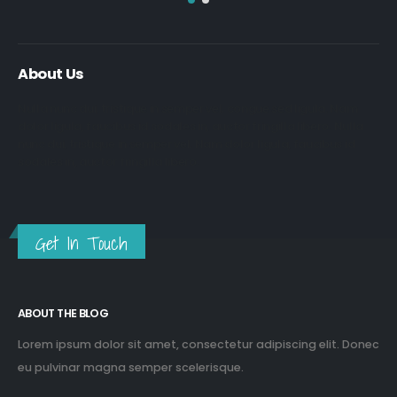
About Us
Nulla nunc dui, tristique in semper vel, congue sed ligula. Nam
dolor ligula, faucibus id sodales in, auctor fringilla libero. Nulla
nunc dui, tristique in semper vel. Nam dolor ligula, faucibus id
sodales in, auctor fringilla libero.
Get In Touch
ABOUT THE BLOG
Lorem ipsum dolor sit amet, consectetur adipiscing elit. Donec
eu pulvinar magna semper scelerisque.