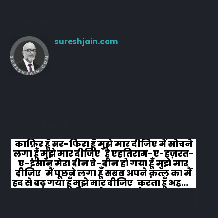
Author
sureshjain.com
RELATED
POSTS
काफ़िर हूँ सर-फिरा हूँ मुझे मार दीजिए मैं सोचने
लगा हूँ मुझे मार दीजिए है एहतिराम-ए-हज़रत-
ए-इंसान मेरा दीन बे-दीन हो गया हूँ मुझे मार
दीजिए मैं पूछने लगा हूँ सबब अपने क़त्ल का मैं
हद से बढ़ गया हूँ मुझे मार दीजिए करता हूँ अहल-
ए-जुब्बा-ओ-दस्तार से...