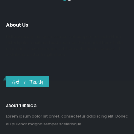
About Us
Nulla nunc dui, tristique in semper vel, congue sed ligula. Nam
dolor ligula, faucibus id sodales in, auctor fringilla libero. Nulla
nunc dui, tristique in semper vel. Nam dolor ligula, faucibus id
sodales in, auctor fringilla libero.
Get In Touch
ABOUT THE BLOG
Lorem ipsum dolor sit amet, consectetur adipiscing elit. Donec
eu pulvinar magna semper scelerisque.