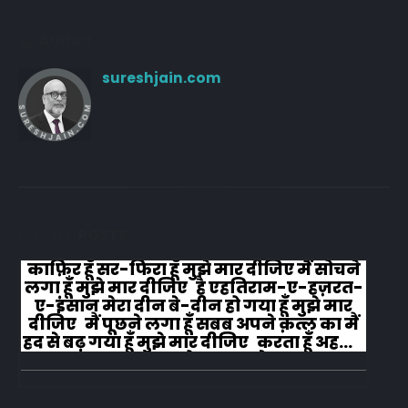
Author
sureshjain.com
RELATED
POSTS
काफ़िर हूँ सर-फिरा हूँ मुझे मार दीजिए मैं सोचने
लगा हूँ मुझे मार दीजिए है एहतिराम-ए-हज़रत-
ए-इंसान मेरा दीन बे-दीन हो गया हूँ मुझे मार
दीजिए मैं पूछने लगा हूँ सबब अपने क़त्ल का मैं
हद से बढ़ गया हूँ मुझे मार दीजिए करता हूँ अहल-
ए-जुब्बा-ओ-दस्तार से...