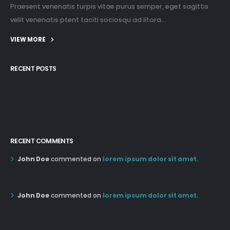
Praesent venenatis turpis vitae purus semper, eget sagittis
velit venenatis ptent taciti sociosqu ad litora...
VIEW MORE
RECENT POSTS
12:03 pm Mar 21st
05:03 pm Mar 18th
RECENT COMMENTS
John Doe
commented on
lorem ipsum dolor sit amet.
12:55 AM Dec 19th
John Doe
commented on
lorem ipsum dolor sit amet.
12:55 AM Dec 19th