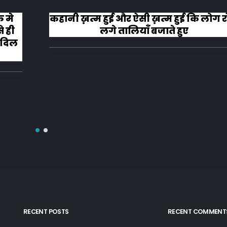
़ मे
कहानी ख़त्म हुई और ऐसी ख़त्म हुई कि लोग र
े ही
लगे तालियाँ बजाते हुए
ा दिल
RECENT POSTS
RECENT COMMENT