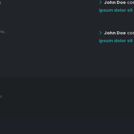
John Doe
co
g
12:03 pm Mar 21st
ipsum dolor sit
05:03 pm Mar 18th
12:55 AM Dec 19th
a...
John Doe
co
ipsum dolor sit
12:55 AM Dec 19th
d.