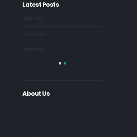
Latest Posts
09/10/2024
21/03/2026
09/10/2024
18/03/2026
09/10/2024
10/10/2024
About Us
Nulla nunc dui, tristique in semper
vel, congue sed ligula. Nam dolor
ligula, faucibus id sodales in,
auctor fringilla libero. Nulla nunc