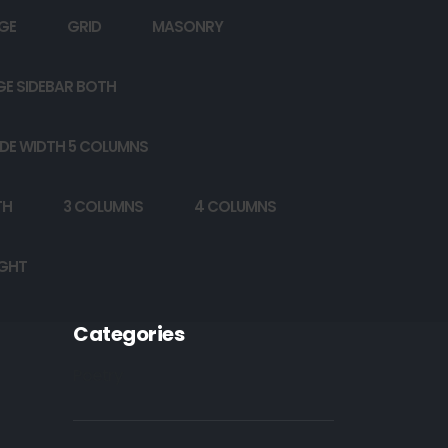
GE
GRID
MASONRY
GE SIDEBAR BOTH
DE WIDTH 5 COLUMNS
TH
3 COLUMNS
4 COLUMNS
IGHT
Categories
Poetry