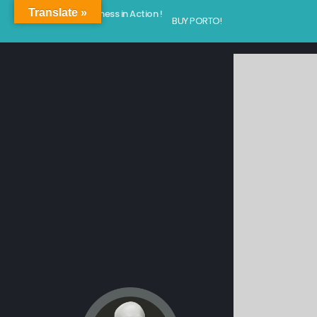
Translate »
Kindness in Action !
BUY PORTO!