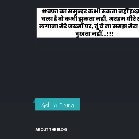
ैं सोचने
#वफा का समुन्दर कभी रूकता नहीं इश्क
ए-हज़रत-
चला हैं वो कभी झुकता नही, मरहम धीरे स
ुझे मार
लगाना मेरे जख्मों पर, तूं ये ना समझ मेर
ल का मैं
दुखता नहीं...!!!
ा हूँ
.
Get In Touch
ABOUT THE BLOG