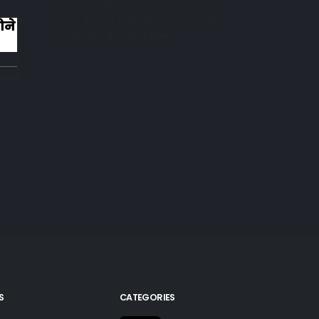
dui, tristique in semper vel. Nam
dolor ligula, faucibus id sodales
ोने
काफ़िर हूँ सर-फिरा हूँ मुझे मार दीजिए मैं सोचने
in, auctor fringilla libero.
लगा हूँ मुझे मार दीजिए है एहतिराम-ए-हज़रत
ए-इंसान मेरा दीन बे-दीन हो गया हूँ मुझे मार
दीजिए मैं पूछने लगा हूँ सबब अपने क़त्ल का मैं
हद से बढ़ गया हूँ मुझे मार दीजिए करता हूँ
अहल-ए-जुब्बा-ओ-दस्तार से...
S
CATEGORIES