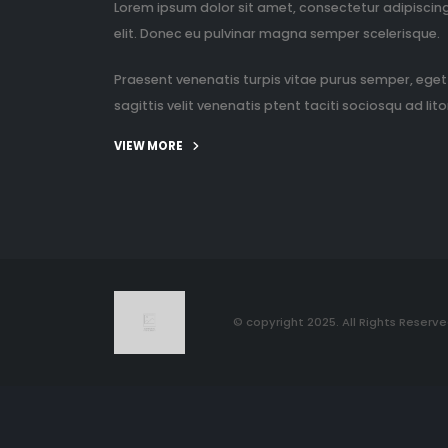
Lorem ipsum dolor sit amet, consectetur adipiscin
elit. Donec eu pulvinar magna semper scelerisque.
Praesent venenatis turpis vitae purus semper, eget
sagittis velit venenatis ptent taciti sociosqu ad litor
VIEW MORE
© copyright 2025. All Rights Reserve