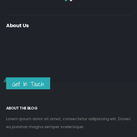
About Us
Nulla nunc dui, tristique in semper vel, congue sed ligula. Nam
dolor ligula, faucibus id sodales in, auctor fringilla libero. Nulla
nunc dui, tristique in semper vel. Nam dolor ligula, faucibus id
sodales in, auctor fringilla libero.
Get In Touch
ABOUT THE BLOG
Lorem ipsum dolor sit amet, consectetur adipiscing elit. Donec
eu pulvinar magna semper scelerisque.