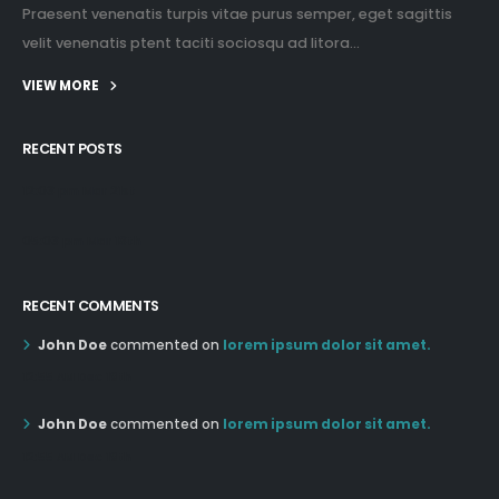
Praesent venenatis turpis vitae purus semper, eget sagittis
velit venenatis ptent taciti sociosqu ad litora...
VIEW MORE
RECENT POSTS
12:03 pm Mar 21st
05:03 pm Mar 18th
RECENT COMMENTS
John Doe
commented on
lorem ipsum dolor sit amet.
12:55 AM Dec 19th
John Doe
commented on
lorem ipsum dolor sit amet.
12:55 AM Dec 19th