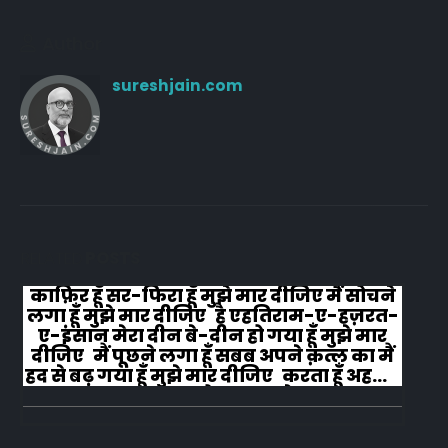
Author
sureshjain.com
RELATED
POSTS
काफ़िर हूँ सर-फिरा हूँ मुझे मार दीजिए मैं सोचने
लगा हूँ मुझे मार दीजिए है एहतिराम-ए-हज़रत-
ए-इंसान मेरा दीन बे-दीन हो गया हूँ मुझे मार
दीजिए मैं पूछने लगा हूँ सबब अपने क़त्ल का मैं
हद से बढ़ गया हूँ मुझे मार दीजिए करता हूँ अहल-
ए-जुब्बा-ओ-दस्तार से...