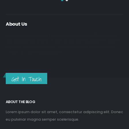
About Us
Nulla nunc dui, tristique in semper vel, congue sed ligula. Nam
dolor ligula, faucibus id sodales in, auctor fringilla libero. Nulla
nunc dui, tristique in semper vel. Nam dolor ligula, faucibus id
sodales in, auctor fringilla libero.
Get In Touch
ABOUT THE BLOG
Lorem ipsum dolor sit amet, consectetur adipiscing elit. Donec
eu pulvinar magna semper scelerisque.