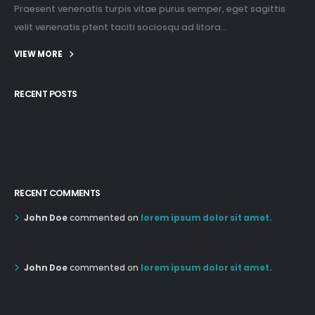
Praesent venenatis turpis vitae purus semper, eget sagittis
velit venenatis ptent taciti sociosqu ad litora...
VIEW MORE
RECENT POSTS
12:03 pm Mar 21st
05:03 pm Mar 18th
RECENT COMMENTS
John Doe
commented on
lorem ipsum dolor sit amet.
12:55 AM Dec 19th
John Doe
commented on
lorem ipsum dolor sit amet.
12:55 AM Dec 19th