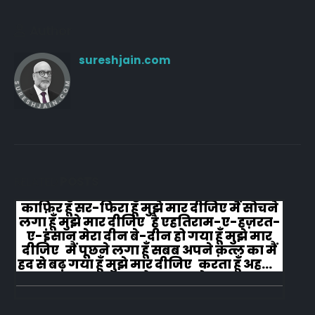
Author
sureshjain.com
RELATED
POSTS
काफ़िर हूँ सर-फिरा हूँ मुझे मार दीजिए मैं सोचने
लगा हूँ मुझे मार दीजिए है एहतिराम-ए-हज़रत-
ए-इंसान मेरा दीन बे-दीन हो गया हूँ मुझे मार
दीजिए मैं पूछने लगा हूँ सबब अपने क़त्ल का मैं
हद से बढ़ गया हूँ मुझे मार दीजिए करता हूँ अहल-
ए-जुब्बा-ओ-दस्तार से...