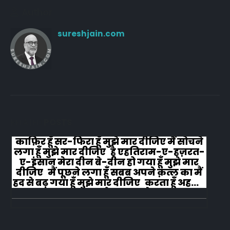
Author
sureshjain.com
RELATED
POSTS
काफ़िर हूँ सर-फिरा हूँ मुझे मार दीजिए मैं सोचने
लगा हूँ मुझे मार दीजिए है एहतिराम-ए-हज़रत-
ए-इंसान मेरा दीन बे-दीन हो गया हूँ मुझे मार
दीजिए मैं पूछने लगा हूँ सबब अपने क़त्ल का मैं
हद से बढ़ गया हूँ मुझे मार दीजिए करता हूँ अहल-
ए-जुब्बा-ओ-दस्तार से...