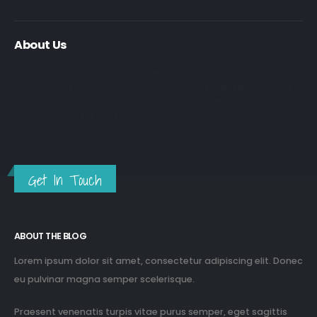
About Us
Nulla nunc dui, tristique in semper vel, congue sed ligula. Nam
dolor ligula, faucibus id sodales in, auctor fringilla libero. Nulla
nunc dui, tristique in semper vel. Nam dolor ligula, faucibus id
sodales in, auctor fringilla libero.
Get In Touch
ABOUT THE BLOG
Lorem ipsum dolor sit amet, consectetur adipiscing elit. Donec
eu pulvinar magna semper scelerisque.
Praesent venenatis turpis vitae purus semper, eget sagittis