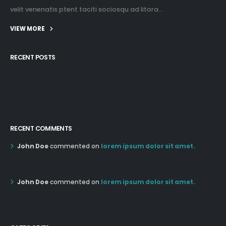
velit venenatis ptent taciti sociosqu ad litora...
VIEW MORE
RECENT POSTS
12:03 pm Mar 21st
05:03 pm Mar 18th
RECENT COMMENTS
John Doe
commented on
lorem ipsum dolor sit amet.
12:55 AM Dec 19th
John Doe
commented on
lorem ipsum dolor sit amet.
12:55 AM Dec 19th