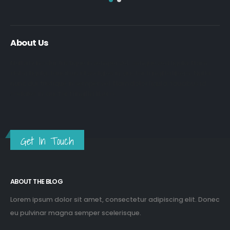
About Us
Nulla nunc dui, tristique in semper vel, congue sed ligula. Nam
dolor ligula, faucibus id sodales in, auctor fringilla libero. Nulla
nunc dui, tristique in semper vel. Nam dolor ligula, faucibus id
sodales in, auctor fringilla libero.
Get In Touch
ABOUT THE BLOG
Lorem ipsum dolor sit amet, consectetur adipiscing elit. Donec
eu pulvinar magna semper scelerisque.