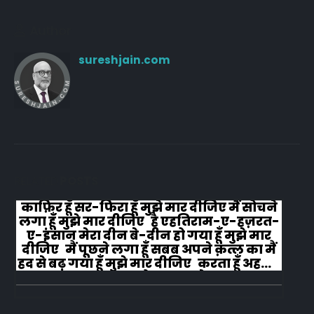
Author
sureshjain.com
RELATED
POSTS
काफ़िर हूँ सर-फिरा हूँ मुझे मार दीजिए मैं सोचने
लगा हूँ मुझे मार दीजिए है एहतिराम-ए-हज़रत-
ए-इंसान मेरा दीन बे-दीन हो गया हूँ मुझे मार
दीजिए मैं पूछने लगा हूँ सबब अपने क़त्ल का मैं
हद से बढ़ गया हूँ मुझे मार दीजिए करता हूँ अहल-
ए-जुब्बा-ओ-दस्तार से...