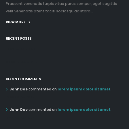
Praesent venenatis turpis vitae purus semper, eget sagittis
velit venenatis ptent taciti sociosqu ad litora...
VIEW MORE
RECENT POSTS
12:03 pm Mar 21st
05:03 pm Mar 18th
RECENT COMMENTS
John Doe
commented on
lorem ipsum dolor sit amet.
12:55 AM Dec 19th
John Doe
commented on
lorem ipsum dolor sit amet.
12:55 AM Dec 19th