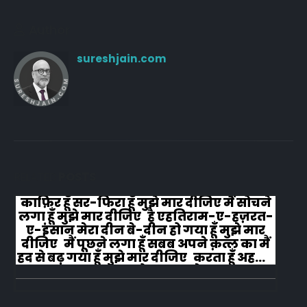
Author
sureshjain.com
RELATED
POSTS
काफ़िर हूँ सर-फिरा हूँ मुझे मार दीजिए मैं सोचने
लगा हूँ मुझे मार दीजिए है एहतिराम-ए-हज़रत-
ए-इंसान मेरा दीन बे-दीन हो गया हूँ मुझे मार
दीजिए मैं पूछने लगा हूँ सबब अपने क़त्ल का मैं
हद से बढ़ गया हूँ मुझे मार दीजिए करता हूँ अहल-
ए-जुब्बा-ओ-दस्तार से...