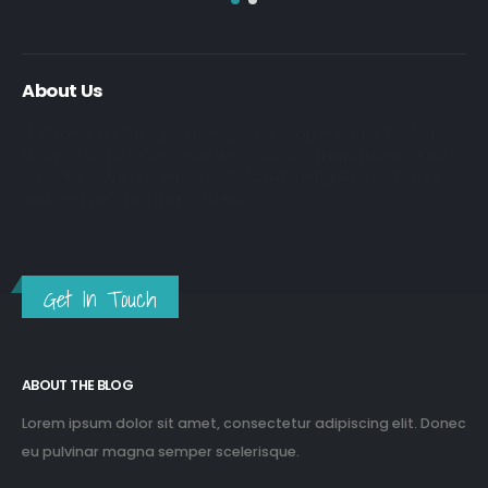
About Us
Nulla nunc dui, tristique in semper vel, congue sed ligula. Nam
dolor ligula, faucibus id sodales in, auctor fringilla libero. Nulla
nunc dui, tristique in semper vel. Nam dolor ligula, faucibus id
sodales in, auctor fringilla libero.
Get In Touch
ABOUT THE BLOG
Lorem ipsum dolor sit amet, consectetur adipiscing elit. Donec
eu pulvinar magna semper scelerisque.