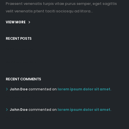
Praesent venenatis turpis vitae purus semper, eget sagittis
velit venenatis ptent taciti sociosqu ad litora...
VIEW MORE
RECENT POSTS
12:03 pm Mar 21st
05:03 pm Mar 18th
RECENT COMMENTS
John Doe
commented on
lorem ipsum dolor sit amet.
12:55 AM Dec 19th
John Doe
commented on
lorem ipsum dolor sit amet.
12:55 AM Dec 19th