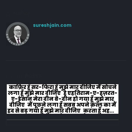
Author
sureshjain.com
RELATED
POSTS
काफ़िर हूँ सर-फिरा हूँ मुझे मार दीजिए मैं सोचने
लगा हूँ मुझे मार दीजिए है एहतिराम-ए-हज़रत-
ए-इंसान मेरा दीन बे-दीन हो गया हूँ मुझे मार
दीजिए मैं पूछने लगा हूँ सबब अपने क़त्ल का मैं
हद से बढ़ गया हूँ मुझे मार दीजिए करता हूँ अहल-
ए-जुब्बा-ओ-दस्तार से...