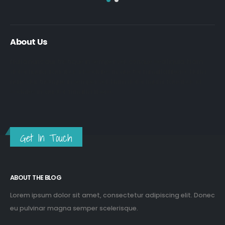
About Us
Nulla nunc dui, tristique in semper vel, congue sed ligula. Nam
dolor ligula, faucibus id sodales in, auctor fringilla libero. Nulla
nunc dui, tristique in semper vel. Nam dolor ligula, faucibus id
sodales in, auctor fringilla libero.
Get In Touch
ABOUT THE BLOG
Lorem ipsum dolor sit amet, consectetur adipiscing elit. Donec
eu pulvinar magna semper scelerisque.