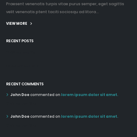
Praesent venenatis turpis vitae purus semper, eget sagittis
velit venenatis ptent taciti sociosqu ad litora...
VIEW MORE
RECENT POSTS
12:03 pm Mar 21st
05:03 pm Mar 18th
RECENT COMMENTS
John Doe
commented on
lorem ipsum dolor sit amet.
12:55 AM Dec 19th
John Doe
commented on
lorem ipsum dolor sit amet.
12:55 AM Dec 19th