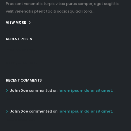
Praesent venenatis turpis vitae purus semper, eget sagittis
velit venenatis ptent taciti sociosqu ad litora...
VIEW MORE
RECENT POSTS
12:03 pm Mar 21st
05:03 pm Mar 18th
RECENT COMMENTS
John Doe
commented on
lorem ipsum dolor sit amet.
12:55 AM Dec 19th
John Doe
commented on
lorem ipsum dolor sit amet.
12:55 AM Dec 19th