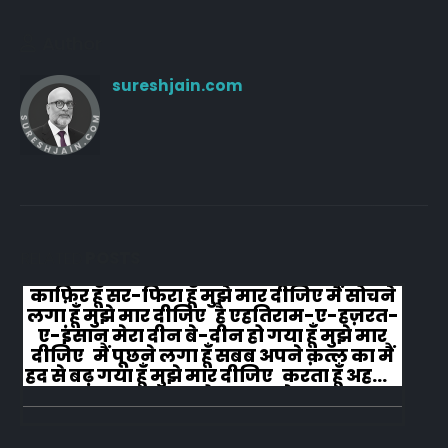
Author
sureshjain.com
RELATED
POSTS
काफ़िर हूँ सर-फिरा हूँ मुझे मार दीजिए मैं सोचने
लगा हूँ मुझे मार दीजिए है एहतिराम-ए-हज़रत-
ए-इंसान मेरा दीन बे-दीन हो गया हूँ मुझे मार
दीजिए मैं पूछने लगा हूँ सबब अपने क़त्ल का मैं
हद से बढ़ गया हूँ मुझे मार दीजिए करता हूँ अहल-
ए-जुब्बा-ओ-दस्तार से...