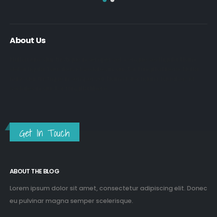
About Us
Nulla nunc dui, tristique in semper vel, congue sed ligula. Nam
dolor ligula, faucibus id sodales in, auctor fringilla libero. Nulla
nunc dui, tristique in semper vel. Nam dolor ligula, faucibus id
sodales in, auctor fringilla libero.
Get In Touch
ABOUT THE BLOG
Lorem ipsum dolor sit amet, consectetur adipiscing elit. Donec
eu pulvinar magna semper scelerisque.