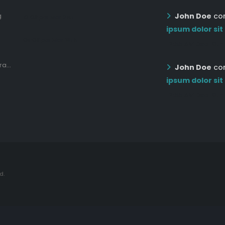
John Doe
co
g
12:03 pm Mar 21st
ipsum dolor sit
05:03 pm Mar 18th
12:55 AM Dec 19th
a...
John Doe
co
ipsum dolor sit
12:55 AM Dec 19th
d.