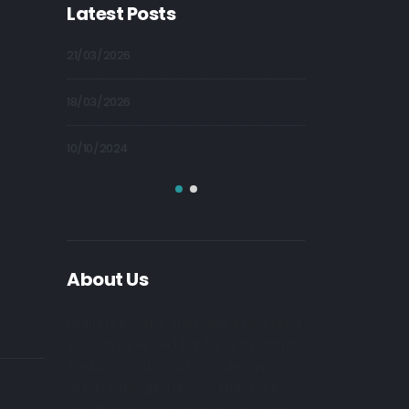
Latest Posts
21/03/2026
09/10/2024
18/03/2026
09/10/2024
10/10/2024
09/10/2024
About Us
Nulla nunc dui, tristique in semper
vel, congue sed ligula. Nam dolor
ligula, faucibus id sodales in,
auctor fringilla libero. Nulla nunc