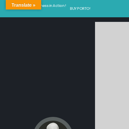
Translate »
Kindness in Action !
BUY PORTO!