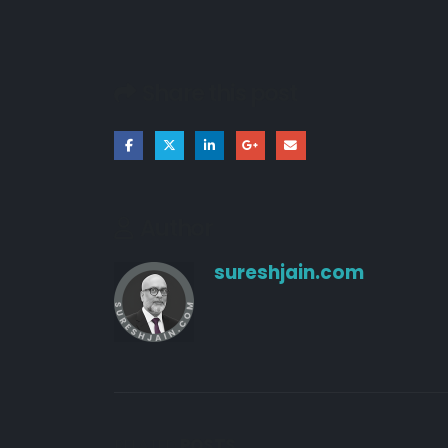
Share this post
Author
sureshjain.com
RELATED
POSTS