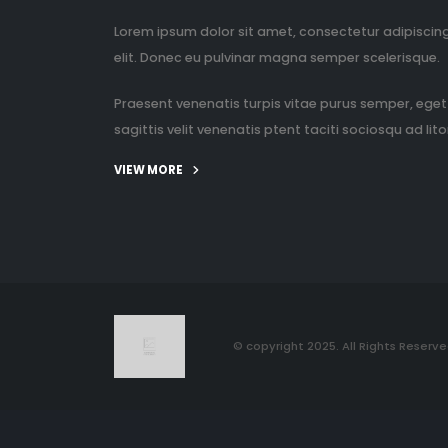
Lorem ipsum dolor sit amet, consectetur adipiscin
elit. Donec eu pulvinar magna semper scelerisque.
Praesent venenatis turpis vitae purus semper, eget
sagittis velit venenatis ptent taciti sociosqu ad litor
VIEW MORE
© copyright 2025. All Rights Reserve