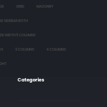
GE
GRID
MASONRY
GE SIDEBAR BOTH
DE WIDTH 5 COLUMNS
TH
3 COLUMNS
4 COLUMNS
IGHT
Categories
Poetry