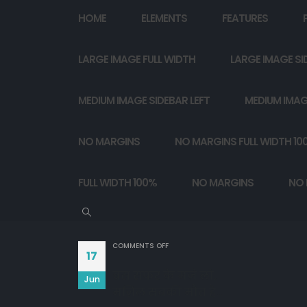
HOME
ELEMENTS
FEATURES
LARGE IMAGE FULL WIDTH
LARGE IMAGE SI
MEDIUM IMAGE SIDEBAR LEFT
MEDIUM IMAG
NO MARGINS
NO MARGINS FULL WIDTH 10
FULL WIDTH 100%
NO MARGINS
NO 
ON
COMMENTS OFF
17
बस सफर के मज़े लो,
Jun
मज़िल सबकी मौत है…