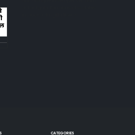
dui, tristique in semper vel. Nam
dolor ligula, faucibus id sodales
े
कहानी ख़त्म हुई और ऐसी ख़त्म हुई कि लोग रोन
in, auctor fringilla libero.
ी
लगे तालियाँ बजाते हुए
िल
S
CATEGORIES