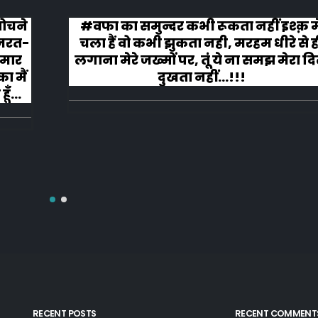
 सोचने
#वफा का समुन्दर कभी रूकता नहीं इश्क़ म
ज़रत-
चला हैं वो कभी झुकता नही, मरहम धीरे से ह
 मार
लगाना मेरे जख्मों पर, तूं ये ना समझ मेरा द
ा मैं
दुखता नहीं...!!!
ूँ
RECENT POSTS
RECENT COMMENT