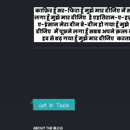
लोग रोने
काफ़िर हूँ सर-फिरा हूँ मुझे मार दीजिए मैं
लगा हूँ मुझे मार दीजिए है एहतिराम-ए-ह
ए-इंसान मेरा दीन बे-दीन हो गया हूँ मुझे
दीजिए मैं पूछने लगा हूँ सबब अपने क़त्ल क
हद से बढ़ गया हूँ मुझे मार दीजिए करता ह
अहल-ए-जुब्बा-ओ-दस्तार से...
Get In Touch
ABOUT THE BLOG