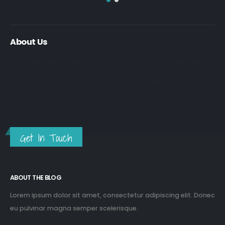
About Us
Nulla nunc dui, tristique in semper vel, congue sed ligula. Nam
dolor ligula, faucibus id sodales in, auctor fringilla libero. Nulla
nunc dui, tristique in semper vel. Nam dolor ligula, faucibus id
sodales in, auctor fringilla libero.
Get In Touch
ABOUT THE BLOG
Lorem ipsum dolor sit amet, consectetur adipiscing elit. Donec
eu pulvinar magna semper scelerisque.