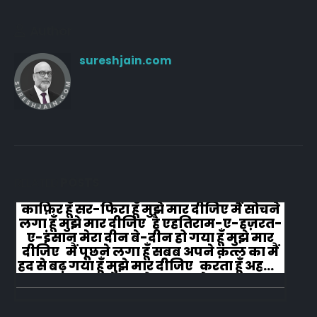
Author
sureshjain.com
RELATED
POSTS
काफ़िर हूँ सर-फिरा हूँ मुझे मार दीजिए मैं सोचने
लगा हूँ मुझे मार दीजिए है एहतिराम-ए-हज़रत-
ए-इंसान मेरा दीन बे-दीन हो गया हूँ मुझे मार
दीजिए मैं पूछने लगा हूँ सबब अपने क़त्ल का मैं
हद से बढ़ गया हूँ मुझे मार दीजिए करता हूँ अहल-
ए-जुब्बा-ओ-दस्तार से...