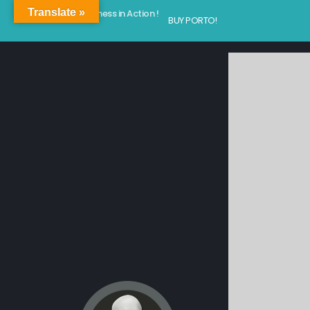
Translate »
Kindness in Action !
BUY PORTO!