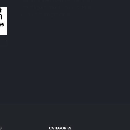
dui, tristique in semper vel. Nam
dolor ligula, faucibus id sodales
े
कहानी ख़त्म हुई और ऐसी ख़त्म हुई कि लोग रोन
in, auctor fringilla libero.
ी
लगे तालियाँ बजाते हुए
िल
S
CATEGORIES