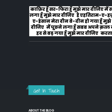
लोग रोने
काफ़िर हूँ सर-फिरा हूँ मुझे मार दीजिए मैं
लगा हूँ मुझे मार दीजिए है एहतिराम-ए-ह
ए-इंसान मेरा दीन बे-दीन हो गया हूँ मुझे
दीजिए मैं पूछने लगा हूँ सबब अपने क़त्ल क
हद से बढ़ गया हूँ मुझे मार दीजिए करता ह
अहल-ए-जुब्बा-ओ-दस्तार से...
Get In Touch
ABOUT THE BLOG