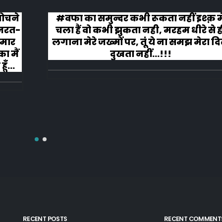
 सोचने
#वफा का समुन्दर कभी रूकता नहीं इश्क़ म
ज़रत-
चला हैं वो कभी झुकता नही, मरहम धीरे से ह
 मार
लगाना मेरे जख्मों पर, तूं ये ना समझ मेरा द
ा मैं
दुखता नहीं...!!!
ूँ
RECENT POSTS
RECENT COMMENT