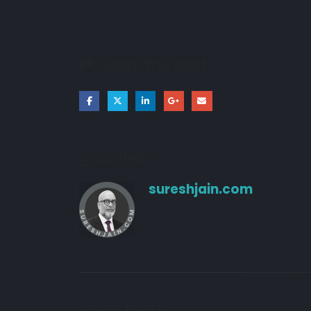
Share this post
Author
sureshjain.com
RELATED
POSTS