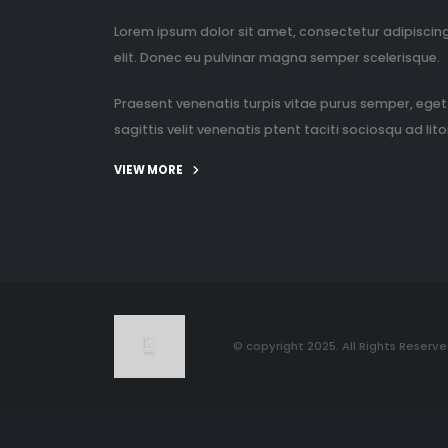
Lorem ipsum dolor sit amet, consectetur adipiscin
elit. Donec eu pulvinar magna semper scelerisque.
Praesent venenatis turpis vitae purus semper, eget
sagittis velit venenatis ptent taciti sociosqu ad litor
VIEW MORE
© copyright 2025. All Rights Reserve