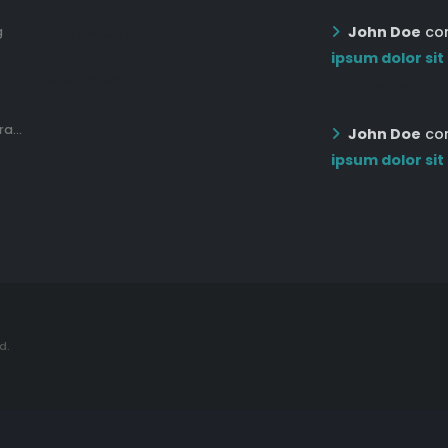
John Doe
co
g
12:03 pm Mar 21st
ipsum dolor sit
05:03 pm Mar 18th
12:55 AM Dec 19th
a...
John Doe
co
ipsum dolor sit
12:55 AM Dec 19th
d.