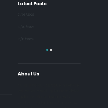
Latest Posts
21/03/2026
09/10/2024
18/03/2026
09/10/2024
10/10/2024
09/10/2024
About Us
Nulla nunc dui, tristique in semper
vel, congue sed ligula. Nam dolor
ligula, faucibus id sodales in,
auctor fringilla libero. Nulla nunc