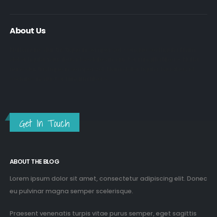
About Us
Nulla nunc dui, tristique in semper vel, congue sed ligula. Nam
dolor ligula, faucibus id sodales in, auctor fringilla libero. Nulla
nunc dui, tristique in semper vel. Nam dolor ligula, faucibus id
sodales in, auctor fringilla libero.
Get In Touch
ABOUT THE BLOG
Lorem ipsum dolor sit amet, consectetur adipiscing elit. Donec
eu pulvinar magna semper scelerisque.
Praesent venenatis turpis vitae purus semper, eget sagittis