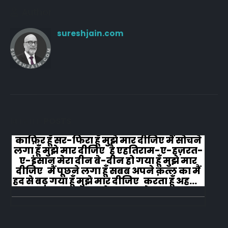
Author
sureshjain.com
RELATED
POSTS
काफ़िर हूँ सर-फिरा हूँ मुझे मार दीजिए मैं सोचने
लगा हूँ मुझे मार दीजिए है एहतिराम-ए-हज़रत-
ए-इंसान मेरा दीन बे-दीन हो गया हूँ मुझे मार
दीजिए मैं पूछने लगा हूँ सबब अपने क़त्ल का मैं
हद से बढ़ गया हूँ मुझे मार दीजिए करता हूँ अहल-
ए-जुब्बा-ओ-दस्तार से...