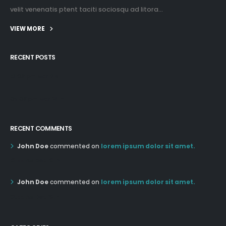
velit venenatis ptent taciti sociosqu ad litora...
VIEW MORE
RECENT POSTS
12:03 pm Mar 21st
05:03 pm Mar 18th
RECENT COMMENTS
John Doe
commented on
lorem ipsum dolor sit amet.
12:55 AM Dec 19th
John Doe
commented on
lorem ipsum dolor sit amet.
12:55 AM Dec 19th