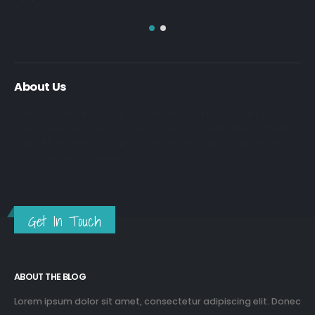
About Us
Nulla nunc dui, tristique in semper vel, congue sed ligula. Nam
dolor ligula, faucibus id sodales in, auctor fringilla libero. Nulla
nunc dui, tristique in semper vel. Nam dolor ligula, faucibus id
sodales in, auctor fringilla libero.
Get In Touch
ABOUT THE BLOG
Lorem ipsum dolor sit amet, consectetur adipiscing elit. Donec