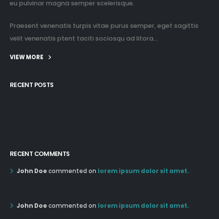
eu pulvinar magna semper scelerisque.
Praesent venenatis turpis vitae purus semper, eget sagittis
velit venenatis ptent taciti sociosqu ad litora...
VIEW MORE
RECENT POSTS
12:03 pm Mar 21st
05:03 pm Mar 18th
RECENT COMMENTS
John Doe
commented on
lorem ipsum dolor sit amet.
12:55 AM Dec 19th
John Doe
commented on
lorem ipsum dolor sit amet.