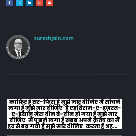
Author
sureshjain.com
RELATED
POSTS
काफ़िर हूँ सर-फिरा हूँ मुझे मार दीजिए मैं सोचने
लगा हूँ मुझे मार दीजिए है एहतिराम-ए-हज़रत-
ए-इंसान मेरा दीन बे-दीन हो गया हूँ मुझे मार
दीजिए मैं पूछने लगा हूँ सबब अपने क़त्ल का मैं
हद से बढ़ गया हूँ मुझे मार दीजिए करता हूँ अहल-
ए-जुब्बा-ओ-दस्तार से...