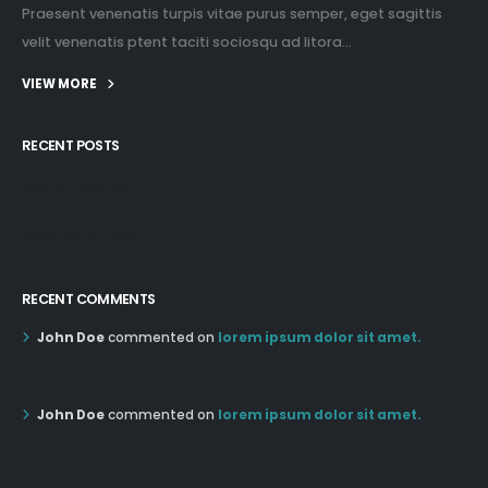
Praesent venenatis turpis vitae purus semper, eget sagittis
velit venenatis ptent taciti sociosqu ad litora...
VIEW MORE
RECENT POSTS
12:03 pm Mar 21st
05:03 pm Mar 18th
RECENT COMMENTS
John Doe
commented on
lorem ipsum dolor sit amet.
12:55 AM Dec 19th
John Doe
commented on
lorem ipsum dolor sit amet.
12:55 AM Dec 19th