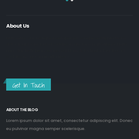
About Us
Nulla nunc dui, tristique in semper vel, congue sed ligula. Nam
dolor ligula, faucibus id sodales in, auctor fringilla libero. Nulla
nunc dui, tristique in semper vel. Nam dolor ligula, faucibus id
sodales in, auctor fringilla libero.
Get In Touch
ABOUT THE BLOG
Lorem ipsum dolor sit amet, consectetur adipiscing elit. Donec
eu pulvinar magna semper scelerisque.