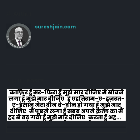
Author
sureshjain.com
RELATED
POSTS
काफ़िर हूँ सर-फिरा हूँ मुझे मार दीजिए मैं सोचने
लगा हूँ मुझे मार दीजिए है एहतिराम-ए-हज़रत-
ए-इंसान मेरा दीन बे-दीन हो गया हूँ मुझे मार
दीजिए मैं पूछने लगा हूँ सबब अपने क़त्ल का मैं
हद से बढ़ गया हूँ मुझे मार दीजिए करता हूँ अहल-
ए-जुब्बा-ओ-दस्तार से...