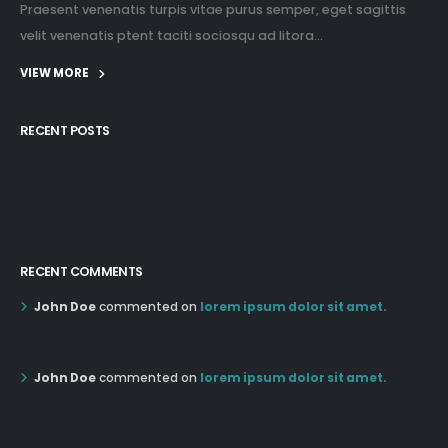
Praesent venenatis turpis vitae purus semper, eget sagittis
velit venenatis ptent taciti sociosqu ad litora...
VIEW MORE
RECENT POSTS
12:03 pm Mar 21st
05:03 pm Mar 18th
RECENT COMMENTS
John Doe
commented on
lorem ipsum dolor sit amet.
12:55 AM Dec 19th
John Doe
commented on
lorem ipsum dolor sit amet.
12:55 AM Dec 19th