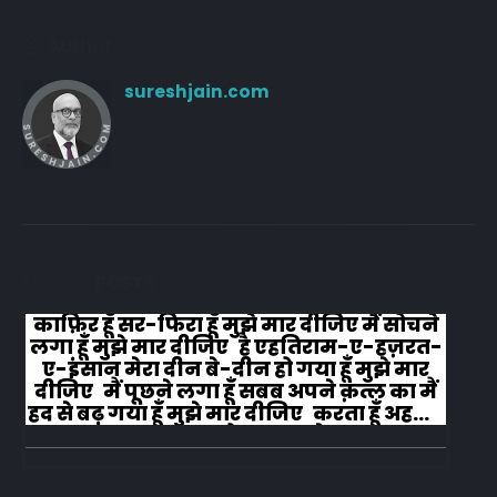
Author
sureshjain.com
RELATED
POSTS
काफ़िर हूँ सर-फिरा हूँ मुझे मार दीजिए मैं सोचने
लगा हूँ मुझे मार दीजिए है एहतिराम-ए-हज़रत-
ए-इंसान मेरा दीन बे-दीन हो गया हूँ मुझे मार
दीजिए मैं पूछने लगा हूँ सबब अपने क़त्ल का मैं
हद से बढ़ गया हूँ मुझे मार दीजिए करता हूँ अहल-
ए-जुब्बा-ओ-दस्तार से...