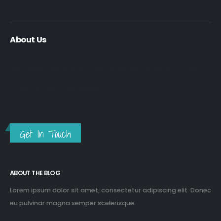
About Us
Nulla nunc dui, tristique in semper vel, congue sed ligula. Nam
dolor ligula, faucibus id sodales in, auctor fringilla libero. Nulla
nunc dui, tristique in semper vel. Nam dolor ligula, faucibus id
sodales in, auctor fringilla libero.
Get In Touch
ABOUT THE BLOG
Lorem ipsum dolor sit amet, consectetur adipiscing elit. Donec
eu pulvinar magna semper scelerisque.