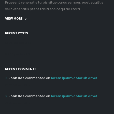
Praesent venenatis turpis vitae purus semper, eget sagittis
velit venenatis ptent taciti sociosqu ad litora...
VIEW MORE
RECENT POSTS
12:03 pm Mar 21st
05:03 pm Mar 18th
RECENT COMMENTS
John Doe
commented on
lorem ipsum dolor sit amet.
12:55 AM Dec 19th
John Doe
commented on
lorem ipsum dolor sit amet.
12:55 AM Dec 19th