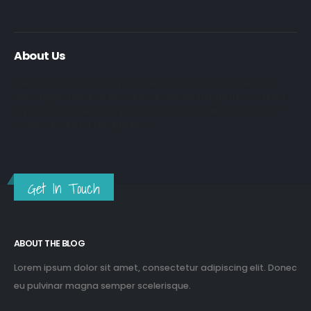
About Us
Nulla nunc dui, tristique in semper vel, congue sed ligula. Nam
dolor ligula, faucibus id sodales in, auctor fringilla libero. Nulla
nunc dui, tristique in semper vel. Nam dolor ligula, faucibus id
sodales in, auctor fringilla libero.
Get In Touch
ABOUT THE BLOG
Lorem ipsum dolor sit amet, consectetur adipiscing elit. Donec
eu pulvinar magna semper scelerisque.