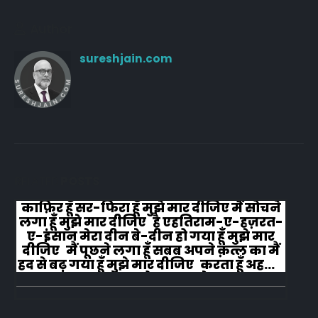
Author
sureshjain.com
RELATED
POSTS
काफ़िर हूँ सर-फिरा हूँ मुझे मार दीजिए मैं सोचने
लगा हूँ मुझे मार दीजिए है एहतिराम-ए-हज़रत-
ए-इंसान मेरा दीन बे-दीन हो गया हूँ मुझे मार
दीजिए मैं पूछने लगा हूँ सबब अपने क़त्ल का मैं
हद से बढ़ गया हूँ मुझे मार दीजिए करता हूँ अहल-
ए-जुब्बा-ओ-दस्तार से...