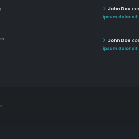
John Doe
co
g
12:03 pm Mar 21st
ipsum dolor sit
05:03 pm Mar 18th
12:55 AM Dec 19th
a...
John Doe
co
ipsum dolor sit
12:55 AM Dec 19th
d.