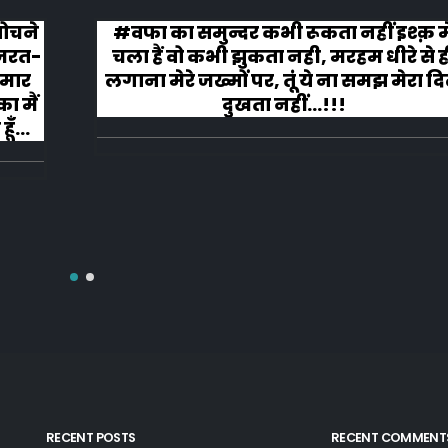
 सोचने
#वफा का समुन्दर कभी रूकता नहीं इश्क़ म
ज़रत-
चला हैं वो कभी झुकता नही, मरहम धीरे से ह
 मार
लगाना मेरे जख्मों पर, तूं ये ना समझ मेरा द
ा मैं
दुखता नहीं...!!!
ूँ
RECENT POSTS
RECENT COMMENT