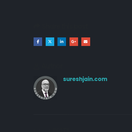
Share this post
Author
sureshjain.com
RELATED
POSTS