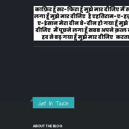
लोग रोने
काफ़िर हूँ सर-फिरा हूँ मुझे मार दीजिए मैं
लगा हूँ मुझे मार दीजिए है एहतिराम-ए-ह
ए-इंसान मेरा दीन बे-दीन हो गया हूँ मुझे
दीजिए मैं पूछने लगा हूँ सबब अपने क़त्ल क
हद से बढ़ गया हूँ मुझे मार दीजिए करता ह
अहल-ए-जुब्बा-ओ-दस्तार से...
Get In Touch
ABOUT THE BLOG