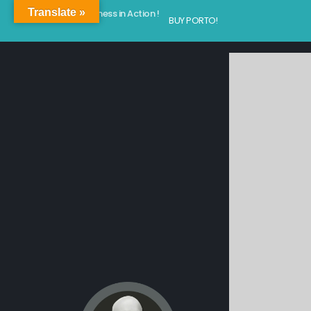
Translate »
Kindness in Action !
BUY PORTO!