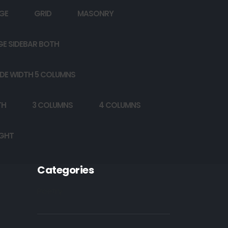
GE
GRID
MASONRY
GE SIDEBAR BOTH
DE WIDTH 5 COLUMNS
TH
3 COLUMNS
4 COLUMNS
IGHT
Categories
Poetry