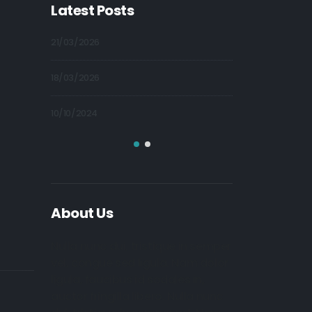
Latest Posts
21/03/2026
09/10/2024
18/03/2026
09/10/2024
10/10/2024
09/10/2024
About Us
Nulla nunc dui, tristique in semper
vel, congue sed ligula. Nam dolor
ligula, faucibus id sodales in,
auctor fringilla libero. Nulla nunc