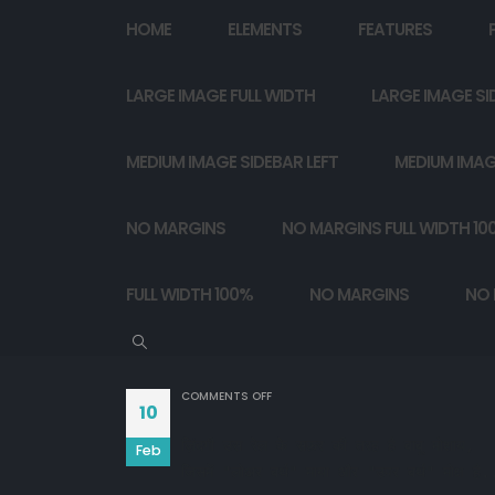
HOME
ELEMENTS
FEATURES
LARGE IMAGE FULL WIDTH
LARGE IMAGE SI
MEDIUM IMAGE SIDEBAR LEFT
MEDIUM IMAG
NO MARGINS
NO MARGINS FULL WIDTH 10
FULL WIDTH 100%
NO MARGINS
NO 
ON
COMMENTS OFF
10
ज़िंदगी उस रेल के सफ़र की तरह है बाबू मोशाय,

Feb
जिसमें "लोअर बर्थ" माया और "उपर बर्थ" मोक्ष है.