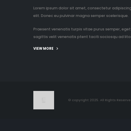
Lorem ipsum dolor sit amet, consectetur adipiscin
elit. Donec eu pulvinar magna semper scelerisque.
Praesent venenatis turpis vitae purus semper, eget
sagittis velit venenatis ptent taciti sociosqu ad litor
VIEW MORE
© copyright 2025. All Rights Reserve