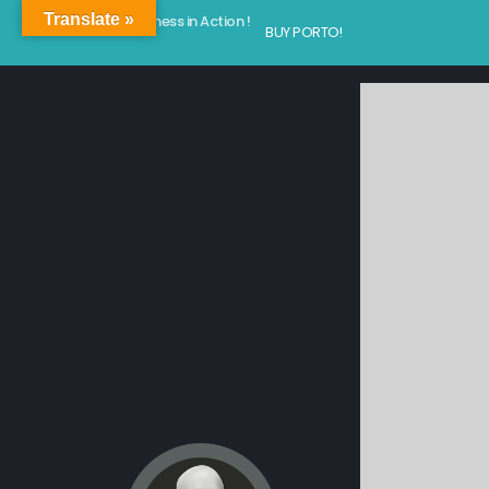
Translate »
Kindness in Action !
BUY PORTO!