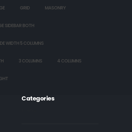
GE
GRID
MASONRY
GE SIDEBAR BOTH
DE WIDTH 5 COLUMNS
TH
3 COLUMNS
4 COLUMNS
IGHT
Categories
Poetry