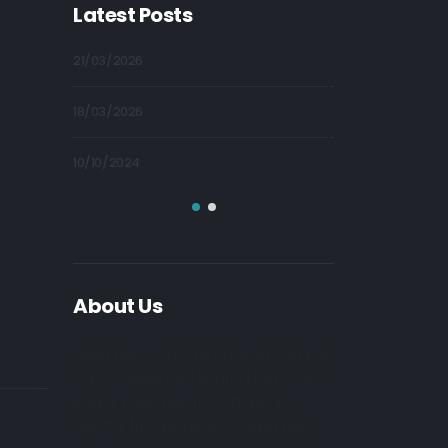
Latest Posts
21/03/2026
09/10/2024
18/03/2026
09/10/2024
10/10/2024
09/10/2024
About Us
Nulla nunc dui, tristique in semper
vel, congue sed ligula. Nam dolor
ligula, faucibus id sodales in,
auctor fringilla libero. Nulla nunc