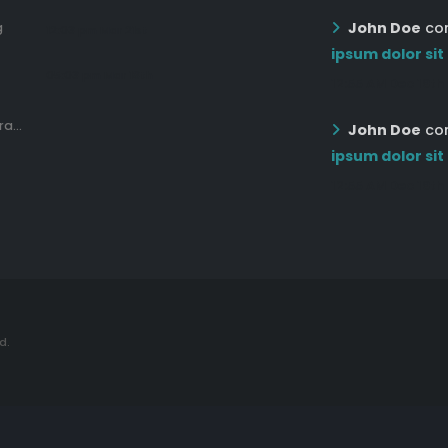
John Doe
co
g
12:03 pm Mar 21st
ipsum dolor sit
05:03 pm Mar 18th
12:55 AM Dec 19th
a...
John Doe
co
ipsum dolor sit
12:55 AM Dec 19th
d.