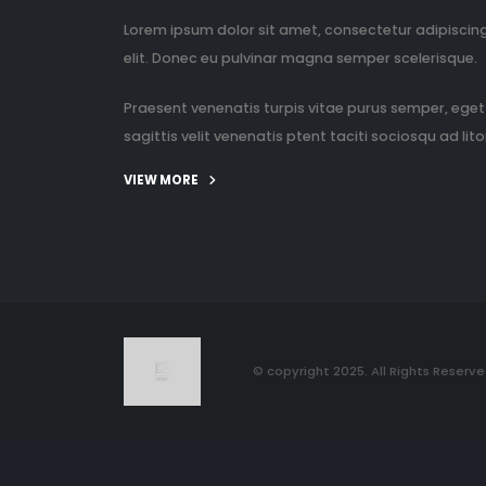
Lorem ipsum dolor sit amet, consectetur adipiscin
elit. Donec eu pulvinar magna semper scelerisque.
Praesent venenatis turpis vitae purus semper, eget
sagittis velit venenatis ptent taciti sociosqu ad litor
VIEW MORE
© copyright 2025. All Rights Reserve