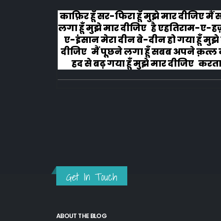
लोग रोने
काफ़िर हूँ सर-फिरा हूँ मुझे मार दीजिए मैं
लगा हूँ मुझे मार दीजिए है एहतिराम-ए-ह
ए-इंसान मेरा दीन बे-दीन हो गया हूँ मुझे
दीजिए मैं पूछने लगा हूँ सबब अपने क़त्ल क
हद से बढ़ गया हूँ मुझे मार दीजिए करता ह
अहल-ए-जुब्बा-ओ-दस्तार से...
Get In Touch
ABOUT THE BLOG