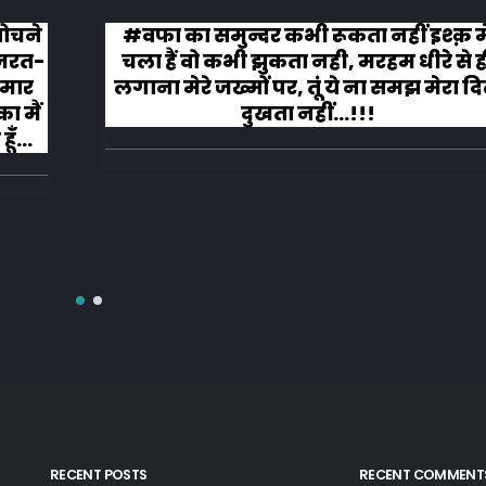
 सोचने
#वफा का समुन्दर कभी रूकता नहीं इश्क़ म
ज़रत-
चला हैं वो कभी झुकता नही, मरहम धीरे से ह
 मार
लगाना मेरे जख्मों पर, तूं ये ना समझ मेरा द
ा मैं
दुखता नहीं...!!!
ूँ
RECENT POSTS
RECENT COMMENT