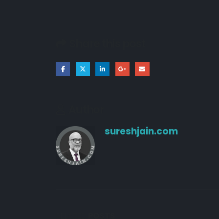
Share this post
Author
sureshjain.com
RELATED
POSTS