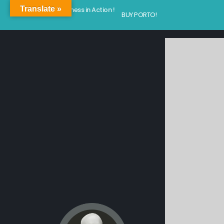
Translate »
Kindness in Action !
BUY PORTO!