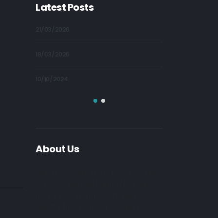
Latest Posts
21/03/2026
09/10/2024
18/03/2026
09/10/2024
10/10/2024
09/10/2024
About Us
Nulla nunc dui, tristique in semper
vel, congue sed ligula. Nam dolor
ligula, faucibus id sodales in,
auctor fringilla libero. Nulla nunc