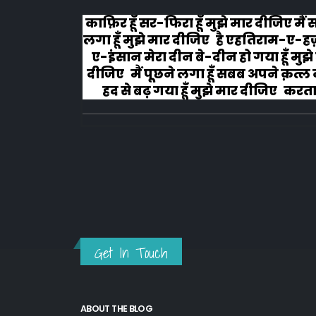
रा हूँ मुझे मार दीजिए मैं सोचने
#वफा का समुन्दर
ार दीजिए है एहतिराम-ए-हज़रत-
चला हैं वो कभी 
ीन बे-दीन हो गया हूँ मुझे मार
लगाना मेरे जख्मों
 लगा हूँ सबब अपने क़त्ल का मैं
दुख
ा हूँ मुझे मार दीजिए करता हूँ
ुब्बा-ओ-दस्तार से...
Get In Touch
ABOUT THE BLOG