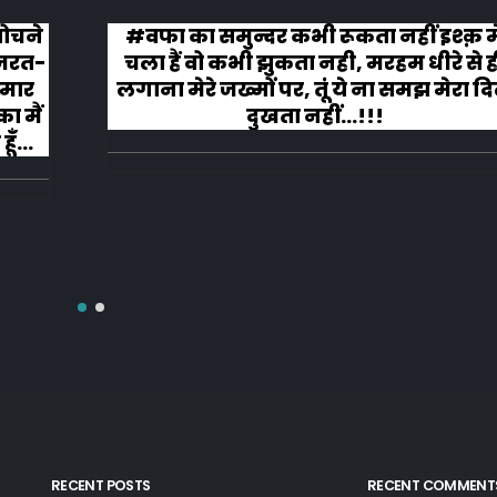
 कभी रूकता नहीं इश्क़ मे
कहानी ख़त्म हुई और 
झुकता नही, मरहम धीरे से ही
लगे तालि
 पर, तूं ये ना समझ मेरा दिल
ता नहीं...!!!
RECENT POSTS
RECENT COMMENT