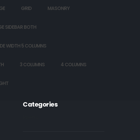
GE
GRID
MASONRY
GE SIDEBAR BOTH
DE WIDTH 5 COLUMNS
TH
3 COLUMNS
4 COLUMNS
IGHT
Categories
Poetry