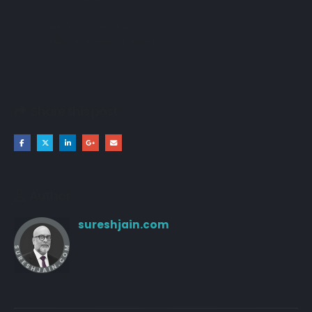
हमेशा मोती की तरह चमको 

क्योंकि भीड़ में पहचान दब जाती है।
Share this post
Author
sureshjain.com