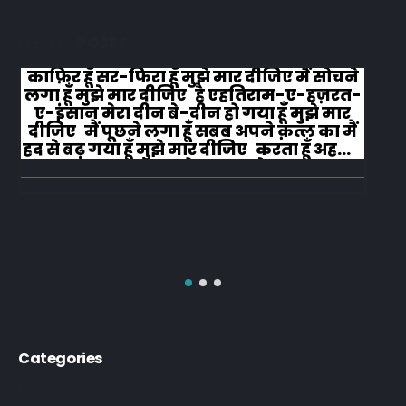
RELATED
POSTS
काफ़िर हूँ सर-फिरा हूँ मुझे मार दीजिए मैं सोचने
लगा हूँ मुझे मार दीजिए है एहतिराम-ए-हज़रत-
ए-इंसान मेरा दीन बे-दीन हो गया हूँ मुझे मार
दीजिए मैं पूछने लगा हूँ सबब अपने क़त्ल का मैं
हद से बढ़ गया हूँ मुझे मार दीजिए करता हूँ अहल-
ए-जुब्बा-ओ-दस्तार से...
Categories
Poetry