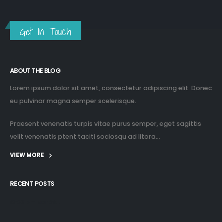
Get In Touch
ABOUT THE BLOG
Lorem ipsum dolor sit amet, consectetur adipiscing elit. Donec
eu pulvinar magna semper scelerisque.
Praesent venenatis turpis vitae purus semper, eget sagittis
velit venenatis ptent taciti sociosqu ad litora...
VIEW MORE
RECENT POSTS
12:03 pm Mar 21st